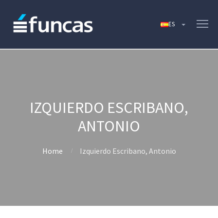
IZQUIERDO ESCRIBANO,
ANTONIO
Home
Izquierdo Escribano, Antonio