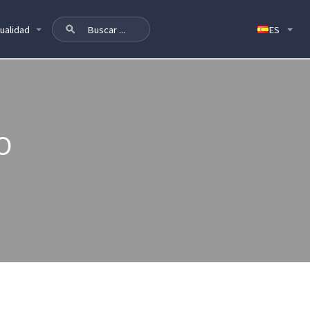
ualidad
O