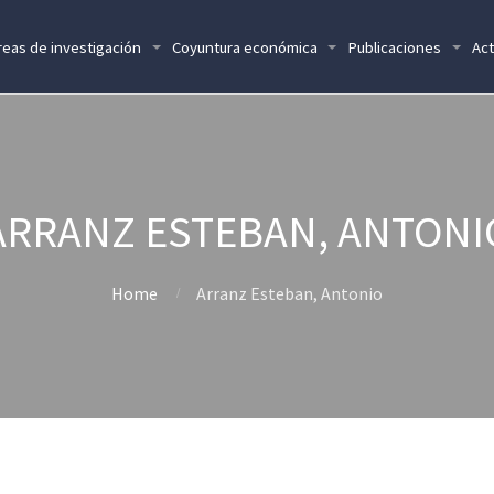
reas de investigación
Coyuntura económica
Publicaciones
Act
ARRANZ ESTEBAN, ANTONI
Home
Arranz Esteban, Antonio