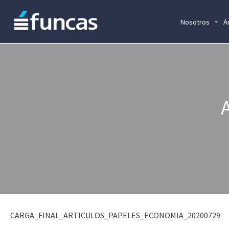
Nosotros
Á
CARGA_FINAL_ARTICULOS_PAPELES_ECONOMIA_20200729