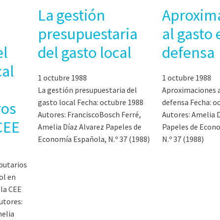
e
La gestión
Aproxim
presupuestaria
al gasto 
el
del gasto local
defensa
cal
1 octubre 1988
1 octubre 1988
La gestión presupuestaria del
Aproximaciones a
gasto local Fecha: octubre 1988
defensa Fecha: o
ros
Autores: FranciscoBosch Ferré,
Autores: Amelia 
CEE
Amelia Díaz Alvarez Papeles de
Papeles de Econ
Economía Española, N.º 37 (1988)
N.º 37 (1988)
ibutarios
ol en
 la CEE
utores:
melia