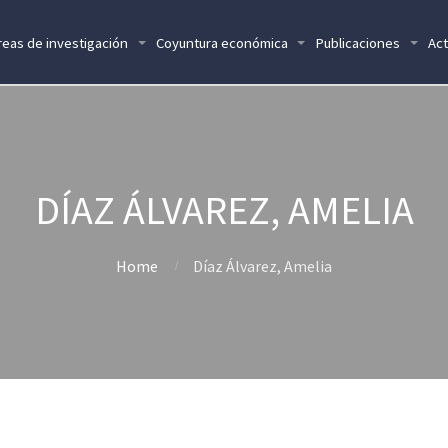
reas de investigación
Coyuntura económica
Publicaciones
Act
DÍAZ ÁLVAREZ, AMELIA
Home
Díaz Álvarez, Amelia