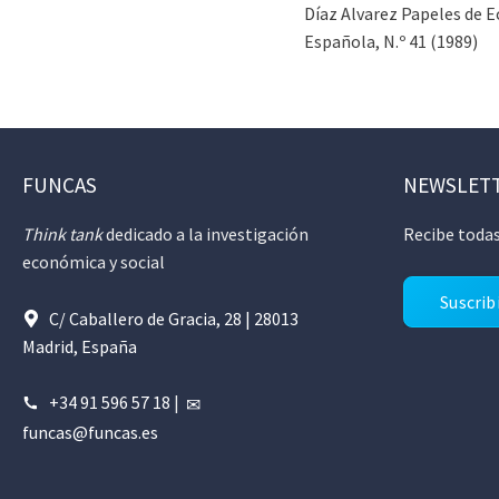
Díaz Alvarez Papeles de 
Española, N.º 41 (1989)
FUNCAS
NEWSLET
Think tank
dedicado a la investigación
Recibe todas
económica y social
Suscrib
C/ Caballero de Gracia, 28 | 28013
Madrid, España
+34 91 596 57 18
|
funcas@funcas.es