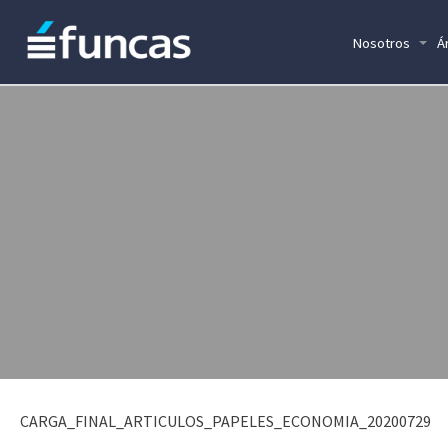
Nosotros
Á
CARGA_FINAL_ARTICULOS_PAPELES_ECONOMIA_20200729