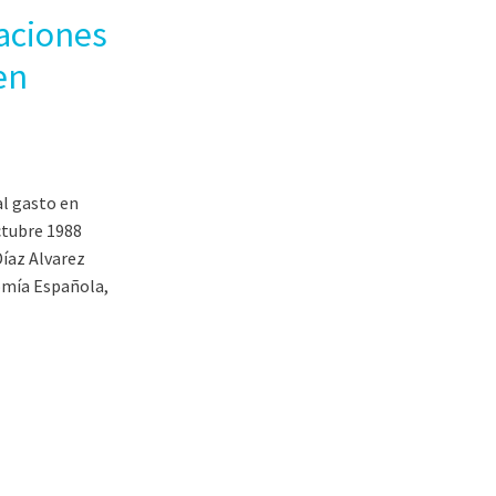
aciones
en
l gasto en
ctubre 1988
Díaz Alvarez
omía Española,