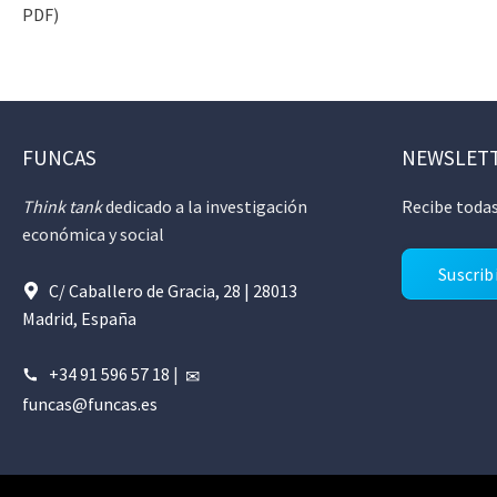
PDF)
FUNCAS
NEWSLET
Think tank
dedicado a la investigación
Recibe todas
económica y social
Suscrib
C/ Caballero de Gracia, 28 | 28013
Madrid, España
+34 91 596 57 18
|
funcas@funcas.es