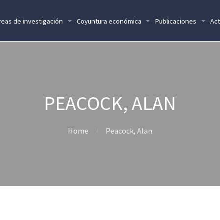
reas de investigación
Coyuntura económica
Publicaciones
Act
PEACOCK, ALAN
Home
Peacock, Alan