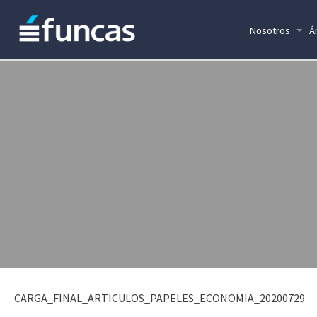
Nosotros
Á
CARGA_FINAL_ARTICULOS_PAPELES_ECONOMIA_20200729