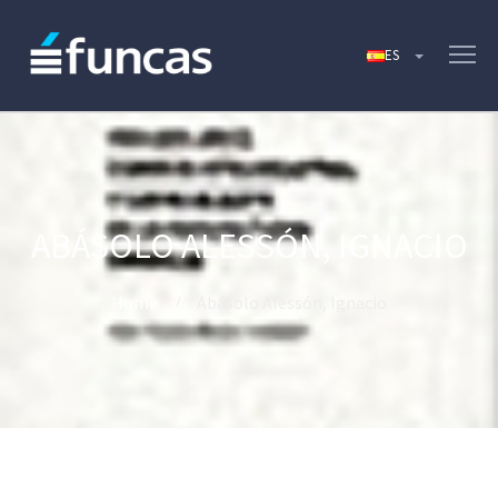
ABÁSOLO ALESSÓN, IGNACIO
Home
Abásolo Alessón, Ignacio