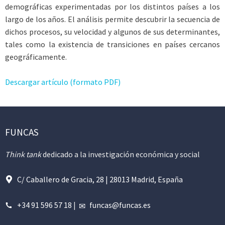
demográficas experimentadas por los distintos países a los
largo de los años. El análisis permite descubrir la secuencia de
dichos procesos, su velocidad y algunos de sus determinantes,
tales como la existencia de transiciones en países cercanos
geográficamente.
Descargar artículo (formato PDF)
FUNCAS
Think tank
dedicado a la investigación económica y social
C/ Caballero de Gracia, 28 | 28013 Madrid, España
+34 91 596 57 18
|
funcas@funcas.es