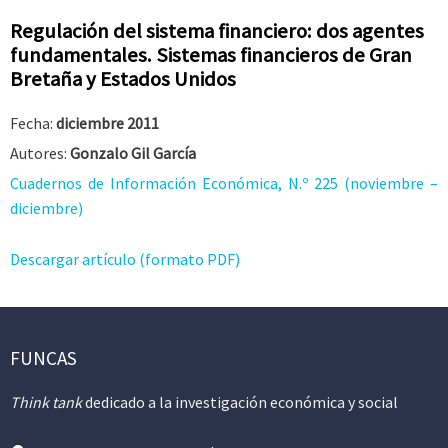
Regulación del sistema financiero: dos agentes
fundamentales. Sistemas financieros de Gran
Bretaña y Estados Unidos
Fecha:
diciembre 2011
Autores:
Gonzalo Gil García
Cuadernos de Información Económica, N.º 225 (noviembre –
diciembre)
Descargar artículo (formato PDF)
FUNCAS
Think tank
dedicado a la investigación económica y social