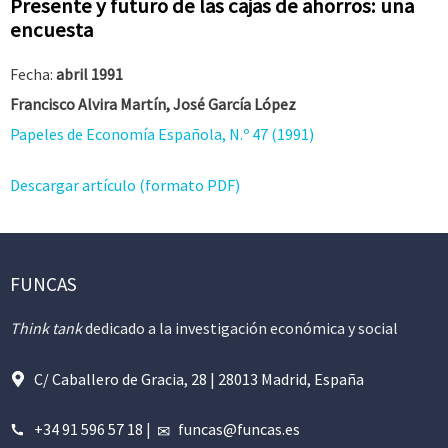
Presente y futuro de las cajas de ahorros: una
encuesta
Fecha:
abril 1991
Francisco Alvira Martín, José García López
Papeles de Economía Española, N.º 47 (1991)
Descargar artículo (formato PDF)
FUNCAS
Think tank
dedicado a la investigación económica y social
C/ Caballero de Gracia, 28 | 28013 Madrid, España
+34 91 596 57 18
|
funcas@funcas.es