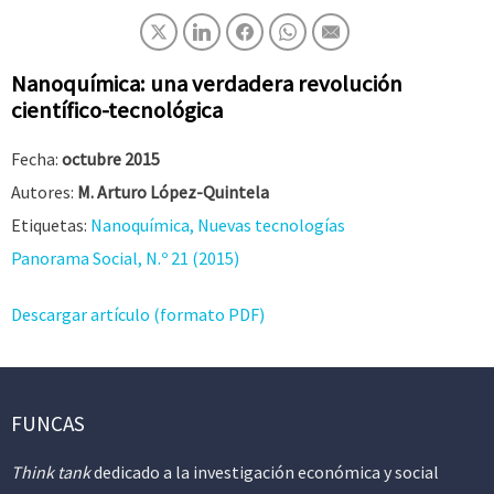
Nanoquímica: una verdadera revolución
científico-tecnológica
Fecha:
octubre 2015
Autores:
M. Arturo López-Quintela
Etiquetas:
Nanoquímica, Nuevas tecnologías
Panorama Social, N.º 21 (2015)
Descargar artículo (formato PDF)
FUNCAS
Think tank
dedicado a la investigación económica y social