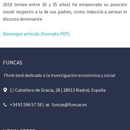
2019 tenían entre 26 y 35 años) ha empeorado su posición
social respecto a la de sus padres, como induciría a pensar el
discurso dominante.
Descargar artículo (formato PDF)
FUNCAS
Think tank
dedicado a la investigación económica y social
C/ Caballero de Gracia, 28 | 28013 Madrid, España
+34 91 596 57 18
|
funcas@funcas.es