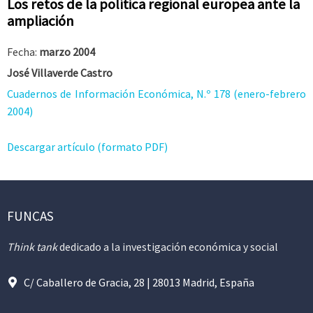
Los retos de la política regional europea ante la
ampliación
Fecha:
marzo 2004
José Villaverde Castro
Cuadernos de Información Económica, N.º 178 (enero-febrero
2004)
Descargar artículo (formato PDF)
FUNCAS
Think tank
dedicado a la investigación económica y social
C/ Caballero de Gracia, 28 | 28013 Madrid, España