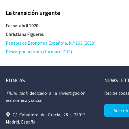
La transición urgente
Fecha:
abril 2020
Christiana Figueres
Papeles de Economía Española, N.º 163 (2019)
Descargar artículo (formato PDF)
FUNCAS
NEWSLET
Think tank
dedicado a la investigación
Recibe todas
económica y social
Suscrib
C/ Caballero de Gracia, 28 | 28013
Madrid, España