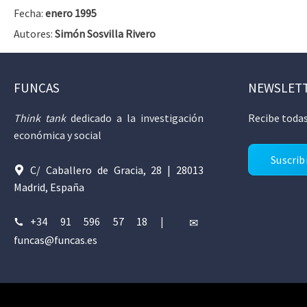
Fecha:
enero 1995
Autores:
Simón Sosvilla Rivero
FUNCAS
NEWSLET
Think tank
dedicado a la investigación
Recibe todas
económica y social
Suscrib
C/ Caballero de Gracia, 28 | 28013
Madrid, España
+34 91 596 57 18
|
funcas@funcas.es