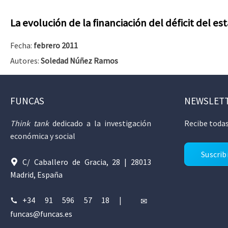
La evolución de la financiación del déficit del e
Fecha:
febrero 2011
Autores:
Soledad Núñez Ramos
FUNCAS
NEWSLET
Think tank
dedicado a la investigación
Recibe todas
económica y social
Suscrib
C/ Caballero de Gracia, 28 | 28013
Madrid, España
+34 91 596 57 18
|
funcas@funcas.es