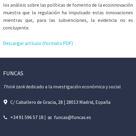
los análisis sobre las políticas de fomento de la ecoinnovación
muestra que la regulación ha impulsado estas innovaciones
mientras que, para las subvenciones, la evidencia no es
concluyente.
Descargar artículo (formato PDF)
FUNCAS
Think tank
dedicado a la investigación económica y social
C/ Caballero de Gracia, 28 | 28013 Madrid, España
+34 91 596 57 18
|
funcas@funcas.es