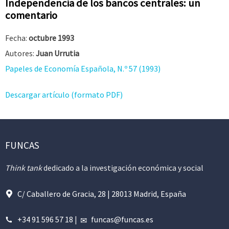
Independencia de los bancos centrales: un
comentario
Fecha:
octubre 1993
Autores:
Juan Urrutia
Papeles de Economía Española, N.º 57 (1993)
Descargar artículo (formato PDF)
FUNCAS
Think tank
dedicado a la investigación económica y social
C/ Caballero de Gracia, 28 | 28013 Madrid, España
+34 91 596 57 18
|
funcas@funcas.es