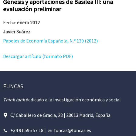
Génesis y aportaciones de Basilea III: una
evaluación preliminar
Fecha:
enero 2012
Javier Suárez
Papeles de Economía Española, N.º 130 (2012)
Descargar artículo (formato PDF)
FUNCAS
Think tank
dedicado a la investigación económica y social
C/ Caballero de Gracia, 28 | 28013 Madrid, España
+34 91 596 57 18
|
funcas@funcas.es