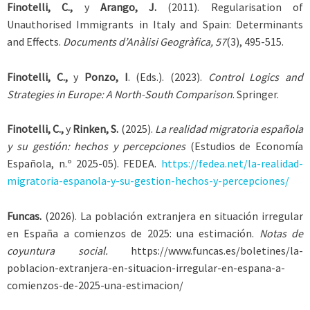
Finotelli, C.,
y
Arango, J.
(2011). Regularisation of
Unauthorised Immigrants in Italy and Spain: Determinants
and Effects.
Documents d’Anàlisi Geogràfica, 57
(3), 495-515.
Finotelli, C.,
y
Ponzo, I
. (Eds.). (2023).
Control Logics and
Strategies in Europe: A North-South Comparison
. Springer.
Finotelli, C.,
y
Rinken, S.
(2025).
La realidad migratoria española
y su gestión: hechos y percepciones
(Estudios de Economía
Española, n.º 2025-05). FEDEA.
https://fedea.net/la-realidad-
migratoria-espanola-y-su-gestion-hechos-y-percepciones/
Funcas.
(2026). La población extranjera en situación irregular
en España a comienzos de 2025: una estimación.
Notas de
coyuntura social.
https://www.funcas.es/boletines/la-
poblacion-extranjera-en-situacion-irregular-en-espana-a-
comienzos-de-2025-una-estimacion/