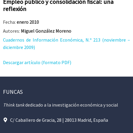
Empleo público y consolidación fiscal: una
reflexión
Fecha:
enero 2010
Autores:
Miguel González Moreno
Cuadernos de Información Económica, N.º 213 (noviembre –
diciembre 2009)
Descargar artículo (formato PDF)
FUNCAS
Think tank
dedicado a la investigación económica y social
C/ Caballero de Gracia, 28 | 28013 Madrid, España