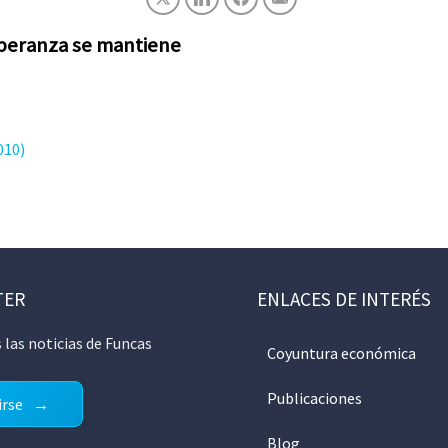
speranza se mantiene
010)
TER
ENLACES DE INTERÉS
 las noticias de Funcas
Coyuntura económica
Publicaciones
irse
Blog