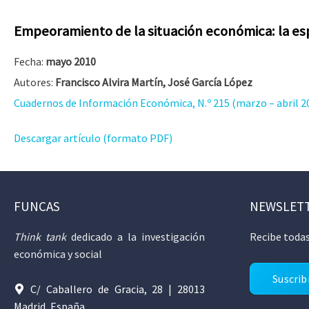
Empeoramiento de la situación económica: la e
Fecha:
mayo 2010
Autores:
Francisco Alvira Martín, José García López
Cuadernos de Información Económica, N.º 215 (marzo – abril 2
Descargar artículo (formato PDF)
FUNCAS
NEWSLET
Think tank
dedicado a la investigación
Recibe todas
económica y social
Suscrib
C/ Caballero de Gracia, 28 | 28013
Madrid, España