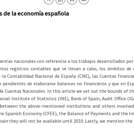
as de la economía española
entas nacionales con referencia a los trabajos desarrollados po
ntos registros contables que se llevan a cabo, los ámbitos de 
de la Contabilidad Nacional de España (CNE), las Cuentas financ
án pendientes de elaborarse balances no financieros y que en E
de Cuentas Nacionales. In this article we set out the bounds of t
onal Institute of Statistics (INE), Bank of Spain, Audit Office (
 between the above-mentioned institutions and others involve
the Spanish Economy (CFEE), the Balance of Payments and the In
pain they will not be available until 2010. Lastly, we mention th