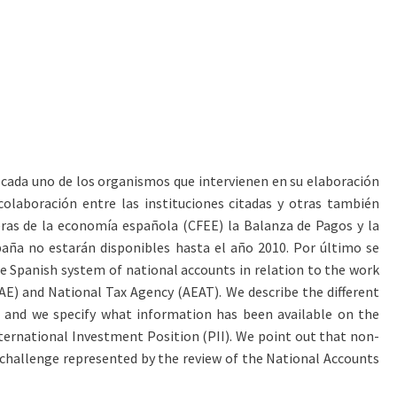
r cada uno de los organismos que intervienen en su elaboración
colaboración entre las instituciones citadas y otras también
ieras de la economía española (CFEE) la Balanza de Pagos y la
spaña no estarán disponibles hasta el año 2010. Por último se
he Spanish system of national accounts in relation to the work
IGAE) and National Tax Agency (AEAT). We describe the different
d and we specify what information has been available on the
ternational Investment Position (PII). We point out that non-
e challenge represented by the review of the National Accounts