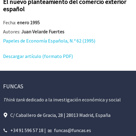
El nuevo planteamiento del comercio exterior
español
Fecha:
enero 1995
Autores:
Juan Velarde Fuertes
Papeles de Economía Española, N.º 62 (1995)
Descargar artículo (formato PDF)
FUNCAS
Think tank
dedicado a la investigación económica y social
C/ Caballero de Gracia, 28 | 28013 Madrid, España
+34 91 596 57 18
|
funcas@funcas.es