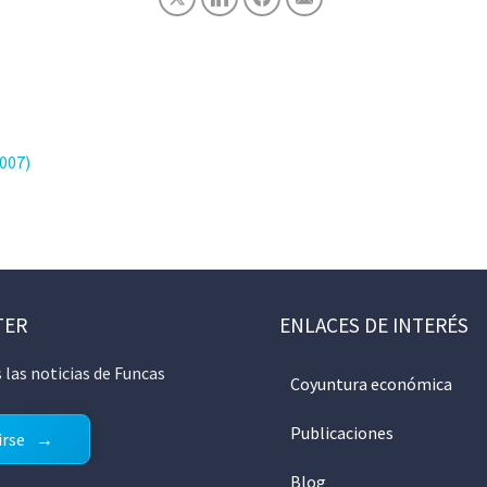
007)
TER
ENLACES DE INTERÉS
 las noticias de Funcas
Coyuntura económica
Publicaciones
irse
Blog