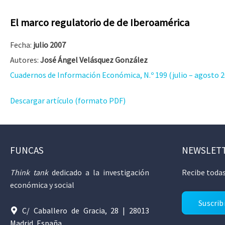
El marco regulatorio de de Iberoamérica
Fecha:
julio 2007
Autores:
José Ángel Velásquez González
Cuadernos de Información Económica, N.º 199 (julio – agosto 2
Descargar artículo (formato PDF)
FUNCAS
NEWSLET
Think tank
dedicado a la investigación
Recibe todas
económica y social
Suscrib
C/ Caballero de Gracia, 28 | 28013
Madrid, España