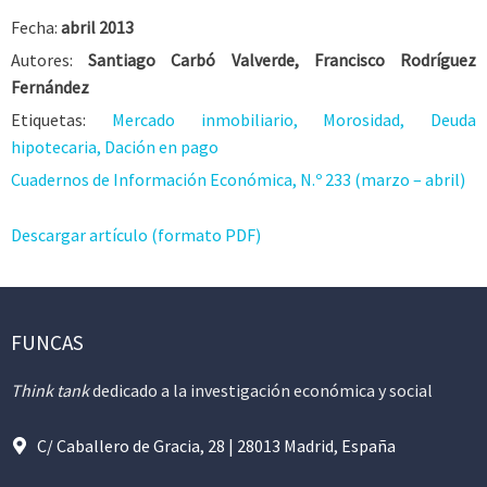
Fecha:
abril 2013
Autores:
Santiago Carbó Valverde, Francisco Rodríguez
Fernández
Etiquetas:
Mercado inmobiliario, Morosidad, Deuda
hipotecaria, Dación en pago
Cuadernos de Información Económica, N.º 233 (marzo – abril)
Descargar artículo (formato PDF)
FUNCAS
Think tank
dedicado a la investigación económica y social
C/ Caballero de Gracia, 28 | 28013 Madrid, España