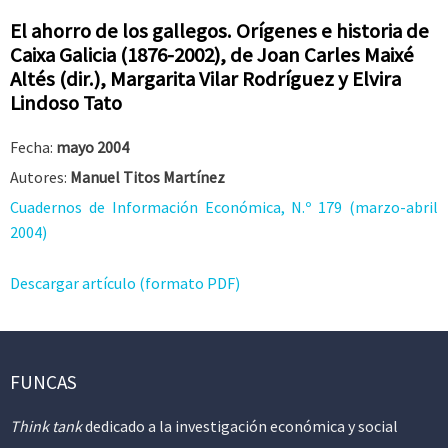
El ahorro de los gallegos. Orígenes e historia de
Caixa Galicia (1876-2002), de Joan Carles Maixé
Altés (dir.), Margarita Vilar Rodríguez y Elvira
Lindoso Tato
Fecha:
mayo 2004
Autores:
Manuel Titos Martínez
Cuadernos de Información Económica, N.º 179 (marzo-abril
2004)
Descargar artículo (formato PDF)
FUNCAS
Think tank
dedicado a la investigación económica y social