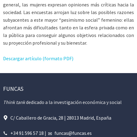
general, las mujeres expresan opiniones más críticas hacia la
sociedad. Las encuestas arrojan luz sobre las posibles razones
subyacentes a este mayor “pesimismo social” femenino: ellas
afrontan más dificultades tanto en la esfera privada como en
la pública para conseguir algunos objetivos relacionados con
su proyección profesional y su bienestar.
Descargar artículo (formato PDF)
FUNCAS
Think tank
dedicado a la investigación económica y social
C/ Caballero de Gracia, 28 | 28013 Madrid, España
+34 91 596 57 18
|
funcas@funcas.es