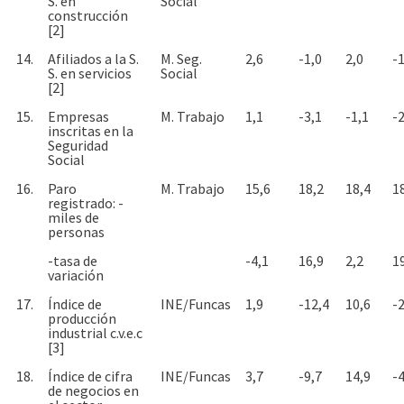
S. en
Social
construcción
[2]
14.
Afiliados a la S.
M. Seg.
2,6
-1,0
2,0
-1
S. en servicios
Social
[2]
15.
Empresas
M. Trabajo
1,1
-3,1
-1,1
-2
inscritas en la
Seguridad
Social
16.
Paro
M. Trabajo
15,6
18,2
18,4
1
registrado: -
miles de
personas
-tasa de
-4,1
16,9
2,2
1
variación
17.
Índice de
INE/Funcas
1,9
-12,4
10,6
-2
producción
industrial c.v.e.c
[3]
18.
Índice de cifra
INE/Funcas
3,7
-9,7
14,9
-4
de negocios en