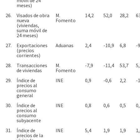
móvil de 24
meses)
26.
Visados de obra
M.
14,2
52,0
28,2
6
nueva
Fomento
(viviendas,
suma móvil de
24 meses)
27.
Exportaciones
Aduanas
2,4
-10,9
6,8
-9
(precios
corrientes)
28.
Transacciones
M.
-7,9
-11,4
53,7
5
de viviendas
Fomento
29.
Índice de
INE
0,9
-0,6
2,2
-1
precios al
consumo
general
30.
Índice de
INE
0,8
0,6
0,5
0
precios al
consumo
subyacente
31.
Índice de
INE
5,4
1,9
1,9
1
precios de la