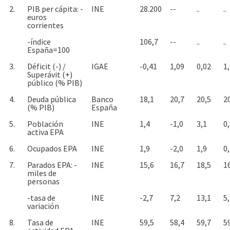
2.
PIB per cápita: -
INE
28.200
--
..
..
euros
corrientes
-índice
106,7
--
..
..
España=100
3.
Déficit (-) /
IGAE
-0,41
1,09
0,02
1
Superávit (+)
público (% PIB)
4.
Deuda pública
Banco
18,1
20,7
20,5
2
(% PIB)
España
5.
Población
INE
1,4
-1,0
3,1
0
activa EPA
6.
Ocupados EPA
INE
1,9
-2,0
1,9
0
7.
Parados EPA: -
INE
15,6
16,7
18,5
1
miles de
personas
-tasa de
INE
-2,7
7,2
13,1
5
variación
8.
Tasa de
INE
59,5
58,4
59,7
5