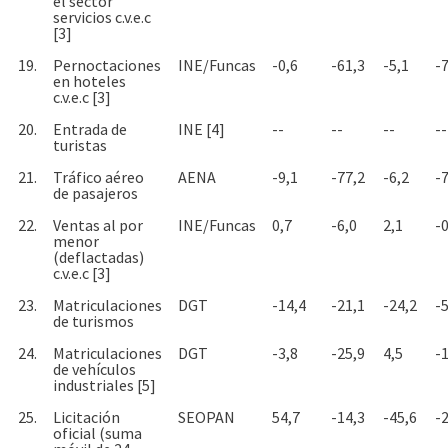
el sector
servicios c.v.e.c
[3]
19.
Pernoctaciones
INE/Funcas
-0,6
-61,3
-5,1
-
en hoteles
c.v.e.c [3]
20.
Entrada de
INE [4]
--
--
--
--
turistas
21.
Tráfico aéreo
AENA
-9,1
-77,2
-6,2
-
de pasajeros
22.
Ventas al por
INE/Funcas
0,7
-6,0
2,1
-0
menor
(deflactadas)
c.v.e.c [3]
23.
Matriculaciones
DGT
-14,4
-21,1
-24,2
-5
de turismos
24.
Matriculaciones
DGT
-3,8
-25,9
4,5
-
de vehículos
industriales [5]
25.
Licitación
SEOPAN
54,7
-14,3
-45,6
-
oficial (suma