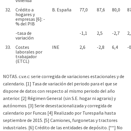
vivienda
32.
Crédito a
B. España
77,0
87,6
80,0
8
hogares y
empresas [6]: -
% del PIB
-tasa de
-1,1
2,5
-2,7
2
variación
33.
Costes
INE
2,6
-2,8
6,4
-0
laborales por
trabajador
(ETCL)
NOTAS. c.v.e.c: serie corregida de variaciones estacionales y de
calendario. [1] Tasa de variación del periodo para el que se
dispone de datos con respecto al mismo periodo del año
anterior. [2] Régimen General (sin S.E. hogar ni agrario) y
autónomos. [3] Serie desestacionalizada y corregida de
calendario por Funcas [4] Realizado por Turespaña hasta
septiembre de 2015. [5] Camiones, furgonetas y tractores
industriales. [6] Crédito de las entidades de depósito. [**] No