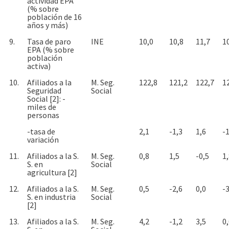
actividad EPA
(% sobre
población de 16
años y más)
9.
Tasa de paro
INE
10,0
10,8
11,7
1
EPA (% sobre
población
activa)
10.
Afiliados a la
M. Seg.
122,8
121,2
122,7
1
Seguridad
Social
Social [2]: -
miles de
personas
-tasa de
2,1
-1,3
1,6
-1
variación
11.
Afiliados a la S.
M. Seg.
0,8
1,5
-0,5
1
S. en
Social
agricultura [2]
12.
Afiliados a la S.
M. Seg.
0,5
-2,6
0,0
-3
S. en industria
Social
[2]
13.
Afiliados a la S.
M. Seg.
4,2
-1,2
3,5
0