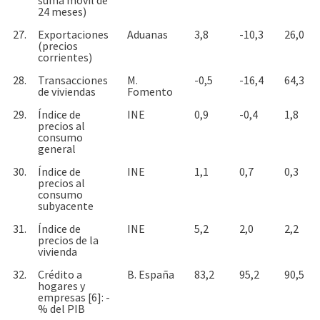
24 meses)
27.
Exportaciones
Aduanas
3,8
-10,3
26,0
(precios
corrientes)
28.
Transacciones
M.
-0,5
-16,4
64,3
de viviendas
Fomento
29.
Índice de
INE
0,9
-0,4
1,8
precios al
consumo
general
30.
Índice de
INE
1,1
0,7
0,3
precios al
consumo
subyacente
31.
Índice de
INE
5,2
2,0
2,2
precios de la
vivienda
32.
Crédito a
B. España
83,2
95,2
90,5
hogares y
empresas [6]: -
% del PIB