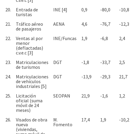
20.
Entrada de
INE [4]
0,9
-80,0
-10,8
turistas
21.
Tráfico aéreo
AENA
4,6
-76,7
-12,3
de pasajeros
22.
Ventas al por
INE/Funcas
1,9
-6,8
2,4
menor
(deflactadas)
c.v.e.c [3]
23.
Matriculaciones
DGT
-1,8
-33,7
2,5
de turismos
24.
Matriculaciones
DGT
-13,9
-29,3
21,7
de vehículos
industriales [5]
25.
Licitación
SEOPAN
21,9
-1,6
1,2
oficial (suma
móvil de 24
meses)
26.
Visados de obra
M.
17,4
1,9
-10,2
nueva
Fomento
(viviendas,
suma móvil de