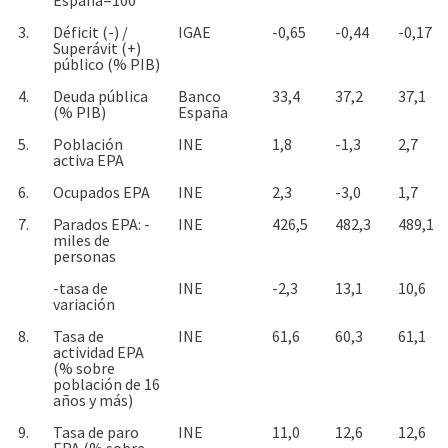
3.
Déficit (-) /
IGAE
-0,65
-0,44
-0,17
Superávit (+)
público (% PIB)
4.
Deuda pública
Banco
33,4
37,2
37,1
(% PIB)
España
5.
Población
INE
1,8
-1,3
2,7
activa EPA
6.
Ocupados EPA
INE
2,3
-3,0
1,7
7.
Parados EPA: -
INE
426,5
482,3
489,1
miles de
personas
-tasa de
INE
-2,3
13,1
10,6
variación
8.
Tasa de
INE
61,6
60,3
61,1
actividad EPA
(% sobre
población de 16
años y más)
9.
Tasa de paro
INE
11,0
12,6
12,6
EPA (% sobre