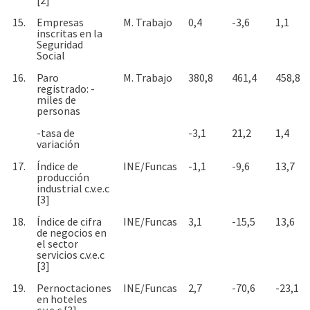
15.
Empresas
M. Trabajo
0,4
-3,6
1,1
inscritas en la
Seguridad
Social
16.
Paro
M. Trabajo
380,8
461,4
458,8
registrado: -
miles de
personas
-tasa de
-3,1
21,2
1,4
variación
17.
Índice de
INE/Funcas
-1,1
-9,6
13,7
producción
industrial c.v.e.c
[3]
18.
Índice de cifra
INE/Funcas
3,1
-15,5
13,6
de negocios en
el sector
servicios c.v.e.c
[3]
19.
Pernoctaciones
INE/Funcas
2,7
-70,6
-23,1
en hoteles
c.v.e.c [3]