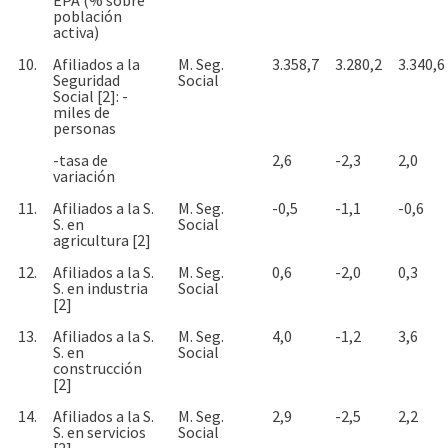
población
activa)
10.
Afiliados a la
M. Seg.
3.358,7
3.280,2
3.340,6
Seguridad
Social
Social [2]: -
miles de
personas
-tasa de
2,6
-2,3
2,0
variación
11.
Afiliados a la S.
M. Seg.
-0,5
-1,1
-0,6
S. en
Social
agricultura [2]
12.
Afiliados a la S.
M. Seg.
0,6
-2,0
0,3
S. en industria
Social
[2]
13.
Afiliados a la S.
M. Seg.
4,0
-1,2
3,6
S. en
Social
construcción
[2]
14.
Afiliados a la S.
M. Seg.
2,9
-2,5
2,2
S. en servicios
Social
[2]