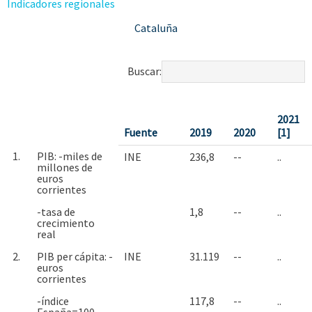
Indicadores regionales
Cataluña
Buscar:
2021
Fuente
2019
2020
[1]
1.
PIB: -miles de
INE
236,8
--
..
millones de
euros
corrientes
-tasa de
1,8
--
..
crecimiento
real
2.
PIB per cápita: -
INE
31.119
--
..
euros
corrientes
-índice
117,8
--
..
España=100