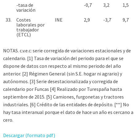
-tasa de
-0,7
3,2
1,5
variación
33.
Costes
INE
2,9
-3,7
9,7
laborales por
trabajador
(ETCL)
NOTAS. c.v.e.c: serie corregida de variaciones estacionales y de
calendario. [1] Tasa de variación del periodo para el que se
dispone de datos con respecto al mismo periodo del año
anterior. [2] Régimen General (sin S.E. hogar ni agrario) y
autónomos. [3] Serie desestacionalizada y corregida de
calendario por Funcas [4] Realizado por Turespaña hasta
septiembre de 2015. [5] Camiones, furgonetas y tractores
industriales. [6] Crédito de las entidades de depósito. [**] No
hay tasa interanual porque el dato de hace un año es cercano a
cero.
Descargar (formato pdf)