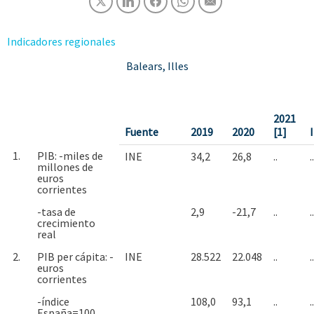
Indicadores regionales
Balears, Illes
2021
Fuente
2019
2020
[1]
I
1.
PIB: -miles de
INE
34,2
26,8
..
..
millones de
euros
corrientes
-tasa de
2,9
-21,7
..
..
crecimiento
real
2.
PIB per cápita: -
INE
28.522
22.048
..
..
euros
corrientes
-índice
108,0
93,1
..
..
España=100