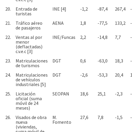
20.
Entrada de
INE [4]
-1,2
-87,4
267,4
turistas
21.
Tráfico aéreo
AENA
1,8
-77,5
133,2
de pasajeros
22.
Ventas al por
INE/Funcas
2,2
-14,8
7,7
menor
(deflactadas)
c.v.e.c [3]
23.
Matriculaciones
DGT
0,6
-63,0
18,3
de turismos
24.
Matriculaciones
DGT
-2,6
-53,3
20,4
de vehículos
industriales [5]
25.
Licitación
SEOPAN
18,6
25,1
-2,3
oficial (suma
móvil de 24
meses)
26.
Visados de obra
M.
27,6
7,8
-1,5
nueva
Fomento
(viviendas,
suma móvil de