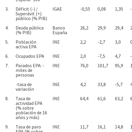
3.
Déficit (-) /
IGAE
-0,55
0,08
1,35
Superávit (+)
público (% PIB)
4.
Deuda pública
Banco
26,2
29,9
29,4
(% PIB)
España
5.
Población
INE
2,2
-2,7
3,0
activa EPA
6.
Ocupados EPA
INE
2,0
-7,5
4,7
7.
Parados EPA: -
INE
76,0
101,7
95,9
miles de
personas
-tasa de
INE
4,2
33,8
-5,7
variación
8.
Tasa de
INE
64,4
61,6
63,2
actividad EPA
(% sobre
población de 16
años y más)
9.
Tasa de paro
INE
11,7
16,1
14,8
EPA (% sobre