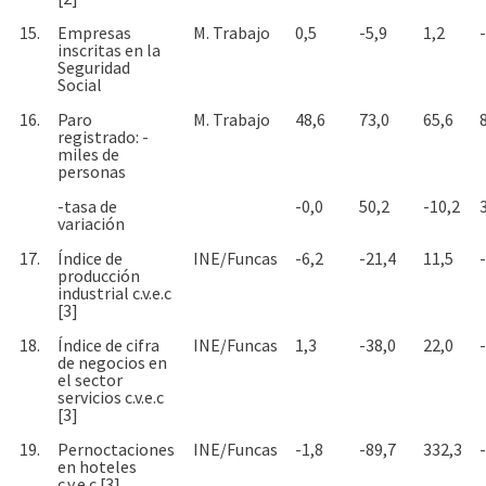
15.
Empresas
M. Trabajo
0,5
-5,9
1,2
inscritas en la
Seguridad
Social
16.
Paro
M. Trabajo
48,6
73,0
65,6
registrado: -
miles de
personas
-tasa de
-0,0
50,2
-10,2
variación
17.
Índice de
INE/Funcas
-6,2
-21,4
11,5
producción
industrial c.v.e.c
[3]
18.
Índice de cifra
INE/Funcas
1,3
-38,0
22,0
de negocios en
el sector
servicios c.v.e.c
[3]
19.
Pernoctaciones
INE/Funcas
-1,8
-89,7
332,3
en hoteles
c.v.e.c [3]