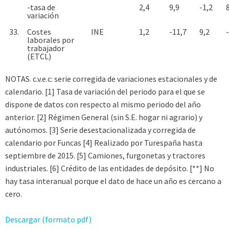
-tasa de
2,4
9,9
-1,2
variación
33.
Costes
INE
1,2
-11,7
9,2
laborales por
trabajador
(ETCL)
NOTAS. c.v.e.c: serie corregida de variaciones estacionales y de
calendario. [1] Tasa de variación del periodo para el que se
dispone de datos con respecto al mismo periodo del año
anterior. [2] Régimen General (sin S.E. hogar ni agrario) y
autónomos. [3] Serie desestacionalizada y corregida de
calendario por Funcas [4] Realizado por Turespaña hasta
septiembre de 2015. [5] Camiones, furgonetas y tractores
industriales. [6] Crédito de las entidades de depósito. [**] No
hay tasa interanual porque el dato de hace un año es cercano a
cero.
Descargar (formato pdf)