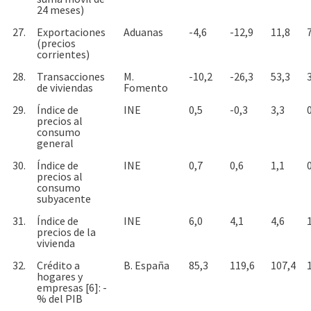
24 meses)
27.
Exportaciones
Aduanas
-4,6
-12,9
11,8
(precios
corrientes)
28.
Transacciones
M.
-10,2
-26,3
53,3
de viviendas
Fomento
29.
Índice de
INE
0,5
-0,3
3,3
precios al
consumo
general
30.
Índice de
INE
0,7
0,6
1,1
precios al
consumo
subyacente
31.
Índice de
INE
6,0
4,1
4,6
precios de la
vivienda
32.
Crédito a
B. España
85,3
119,6
107,4
hogares y
empresas [6]: -
% del PIB