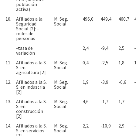
población
activa)
10.
Afiliados a la
M. Seg.
496,0
449,4
460,7
Seguridad
Social
Social [2]: -
miles de
personas
-tasa de
2,4
-9,4
2,5
variación
11.
Afiliados a la S.
M. Seg.
0,4
-2,5
1,8
S. en
Social
agricultura [2]
12.
Afiliados a la S.
M. Seg.
1,9
-3,9
-0,6
S. en industria
Social
[2]
13.
Afiliados a la S.
M. Seg.
4,6
-1,7
1,7
S. en
Social
construcción
[2]
14.
Afiliados a la S.
M. Seg.
2,2
-10,9
2,9
S. en servicios
Social
[2]