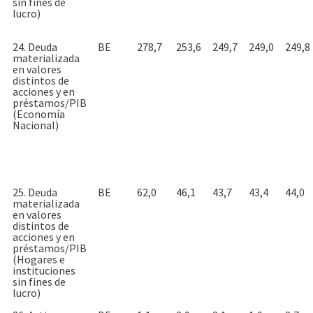
sin fines de
lucro)
24. Deuda
BE
278,7
253,6
249,7
249,0
249,8
materializada
en valores
distintos de
acciones y en
préstamos/PIB
(Economía
Nacional)
25. Deuda
BE
62,0
46,1
43,7
43,4
44,0
materializada
en valores
distintos de
acciones y en
préstamos/PIB
(Hogares e
instituciones
sin fines de
lucro)