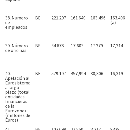
38. Número
BE
221.207
161.640
163,496
163.496
de
(a)
empleados
39. Número
BE
34.678
17,603
17.379
17,314
de oficinas
40.
BE
579.197
457,994
30,806
16,319
Apelación al
Eurosistema
a largo
plazo (total
entidades
financieras
de la
Eurozona)
(millones de
Euros)
41.
BE
103.699
27.860
8,217
9329