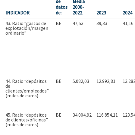
de
Media
datos
2000-
INDICADOR
de:
2022
2023
2024
43. Ratio “gastos de
BE
47,53
39,33
41,16
explotación/margen
ordinario”
44. Ratio “depósitos
BE
5.082,03
12.992,81
13.28
de
clientes/empleados”
(miles de euros)
45. Ratio “depósitos
BE
34.004,92
116.854,11
123.5
de clientes/oficinas”
(miles de euros)