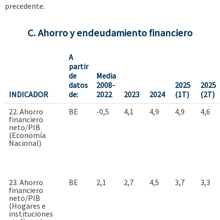
precedente.
C. Ahorro y endeudamiento financiero
A
partir
de
Media
datos
2008-
2025
2025
INDICADOR
de:
2022
2023
2024
(1T)
(2T)
22. Ahorro
BE
-0,5
4,1
4,9
4,9
4,6
financiero
neto/PIB
(Economía
Nacional)
23. Ahorro
BE
2,1
2,7
4,5
3,7
3,3
financiero
neto/PIB
(Hogares e
instituciones