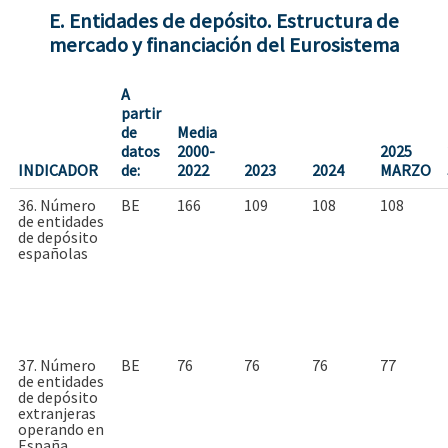
E. Entidades de depósito. Estructura de
mercado y financiación del Eurosistema
A
partir
de
Media
datos
2000-
2025
INDICADOR
de:
2022
2023
2024
MARZO
36. Número
BE
166
109
108
108
de entidades
de depósito
españolas
37. Número
BE
76
76
76
77
de entidades
de depósito
extranjeras
operando en
España