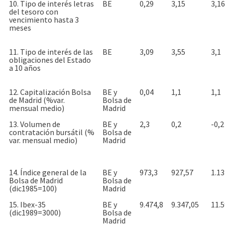
10. Tipo de interés letras
BE
0,29
3,15
3,16
del tesoro con
vencimiento hasta 3
meses
11. Tipo de interés de las
BE
3,09
3,55
3,1
obligaciones del Estado
a 10 años
12. Capitalización Bolsa
BE y
0,04
1,1
1,1
de Madrid (%var.
Bolsa de
mensual medio)
Madrid
13. Volumen de
BE y
2,3
0,2
-0,2
contratación bursátil (%
Bolsa de
var. mensual medio)
Madrid
14. Índice general de la
BE y
973,3
927,57
1.13
Bolsa de Madrid
Bolsa de
(dic1985=100)
Madrid
15. Ibex-35
BE y
9.474,8
9.347,05
11.5
(dic1989=3000)
Bolsa de
Madrid