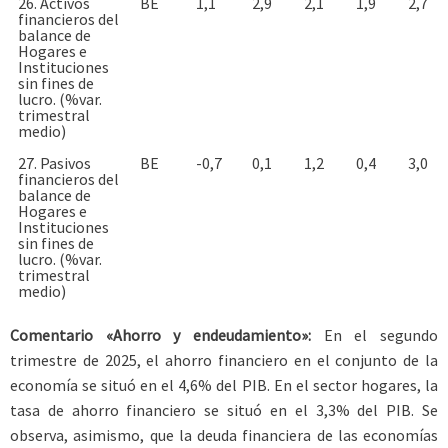
26. Activos
BE
1,1
2,9
2,1
1,9
2,7
financieros del
balance de
Hogares e
Instituciones
sin fines de
lucro. (%var.
trimestral
medio)
27. Pasivos
BE
-0,7
0,1
1,2
0,4
3,0
financieros del
balance de
Hogares e
Instituciones
sin fines de
lucro. (%var.
trimestral
medio)
Comentario «Ahorro y endeudamiento»:
En el segundo
trimestre de 2025, el ahorro financiero en el conjunto de la
economía se situó en el 4,6% del PIB. En el sector hogares, la
tasa de ahorro financiero se situó en el 3,3% del PIB. Se
observa, asimismo, que la deuda financiera de las economías