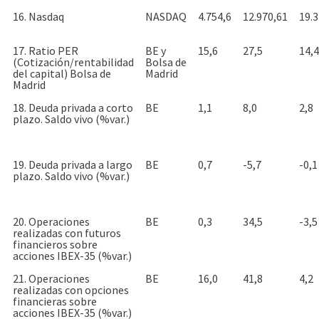
16. Nasdaq
NASDAQ
4.754,6
12.970,61
19.3
17. Ratio PER
BE y
15,6
27,5
14,4
(Cotización/rentabilidad
Bolsa de
del capital) Bolsa de
Madrid
Madrid
18. Deuda privada a corto
BE
1,1
8,0
2,8
plazo. Saldo vivo (%var.)
19. Deuda privada a largo
BE
0,7
-5,7
-0,1
plazo. Saldo vivo (%var.)
20. Operaciones
BE
0,3
34,5
-3,5
realizadas con futuros
financieros sobre
acciones IBEX-35 (%var.)
21. Operaciones
BE
16,0
41,8
4,2
realizadas con opciones
financieras sobre
acciones IBEX-35 (%var.)