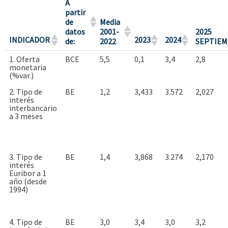
A
partir
de
Media
datos
2001-
2025
INDICADOR
2023
2024
de:
2022
SEPTIE
1. Oferta
BCE
5,5
0,1
3,4
2,8
monetaria
(%var.)
2. Tipo de
BE
1,2
3,433
3.572
2,027
interés
interbancario
a 3 meses
3. Tipo de
BE
1,4
3,868
3.274
2,170
interés
Euribor a 1
año (desde
1994)
4. Tipo de
BE
3,0
3,4
3,0
3,2