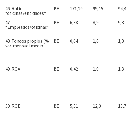
46. Ratio
BE
171,29
95,15
94,4
“oficinas/entidades"
47.
BE
6,38
8,9
9,3
“Empleados/oficinas”
48. Fondos propios (%
BE
0,64
1,6
1,8
var. mensual medio)
49. ROA
BE
0,42
1,0
1,3
50. ROE
BE
5,51
12,3
15,7