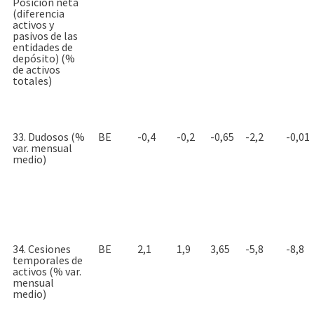
Posición neta
(diferencia
activos y
pasivos de las
entidades de
depósito) (%
de activos
totales)
33. Dudosos (%
BE
-0,4
-0,2
-0,65
-2,2
-0,01
var. mensual
medio)
34. Cesiones
BE
2,1
1,9
3,65
-5,8
-8,8
temporales de
activos (% var.
mensual
medio)