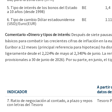
5. Tipo de interés de los bonos del Estado
BE
1,4
a 10 años (desde 1998)
6. Tipo de cambio Dólar estadounidense
BE
1.1
(USD)/Euro(EUR)
Comentario «Dinero y tipos de interés:
Después de siete pausas 
básicos para combatir las crecientes cifras de inflación en la e
Euribor a 12 meses (principal referencia para hipotecas) ha 
ligeramente desde el 2,224% de mayo al 2,340% de junio. La re
provisionales a 30 de junio de 2026). Por su parte, en junio, e
A partir 
INDICADOR
datos de
7. Ratio de negociación al contado, a plazo y repos
Tesoro P
con letras del Tesoro