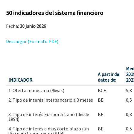
50 indicadores del sistema financiero
Fecha:
30 junio 2026
Descargar (Formato PDF)
Med
A partir de
201
INDICADOR
datos de:
202
1. Oferta monetaria (%var.)
BCE
5,8
2. Tipo de interés interbancario a 3 meses
BE
0,5
3. Tipo de interés Euribor a 1 año (desde
BE
0,8
1994)
4. Tipo de interés a muy corto plazo (un
BE
0,5
día) para la zona euro (STR)