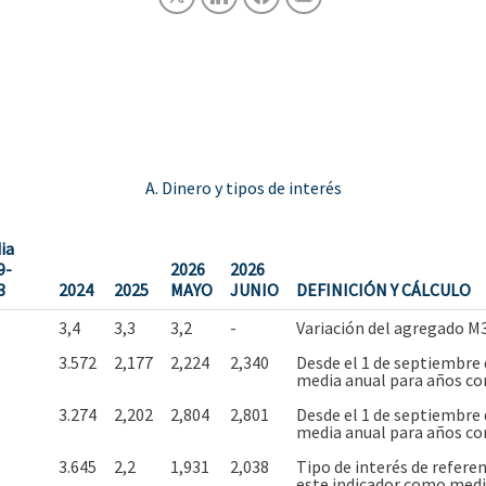
A. Dinero y tipos de interés
ia
9-
2026
2026
3
2024
2025
MAYO
JUNIO
DEFINICIÓN Y CÁLCULO
3,4
3,3
3,2
-
Variación del agregado M
3.572
2,177
2,224
2,340
Desde el 1 de septiembre
media anual para años c
3.274
2,202
2,804
2,801
Desde el 1 de septiembre
media anual para años c
3.645
2,2
1,931
2,038
Tipo de interés de refere
este indicador como medi