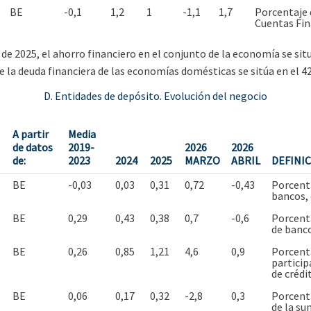
BE
-0,1
1,2
1
-1,1
1,7
Porcentaje d
Cuentas Fin
de 2025, el ahorro financiero en el conjunto de la economía se situ
ue la deuda financiera de las economías domésticas se sitúa en el 4
D. Entidades de depósito. Evolución del negocio
A partir
Media
de datos
2019-
2026
2026
de:
2023
2024
2025
MARZO
ABRIL
DEFINIC
BE
-0,03
0,03
0,31
0,72
-0,43
Porcenta
bancos, 
BE
0,29
0,43
0,38
0,7
-0,6
Porcenta
de banco
BE
0,26
0,85
1,21
4,6
0,9
Porcenta
particip
de crédi
BE
0,06
0,17
0,32
-2,8
0,3
Porcenta
de la su