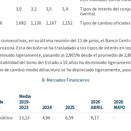
3,0
3,2
3,5
3,4
Tipos de interés del conj
cuenta)
16
1.082
1,130
1,167
1,152
Tipos de cambio oficiales
consecutivas, en su última reunión del 11 de junio, el Banco Cent
urozona. Esta decisión se ha trasladado a los tipos de interés en l
disminuido ligeramente, pasando al 2,801% desde el promedio de 2
ntabilidad del bono del Estado a 10 años ha disminuido ligerament
l tipo de cambio medio dólar/euro se ha depreciado ligeramente, pa
B. Mercados Financieros
Media
de
2019-
2026
2026
:
2023
2024
2025
ABRIL
MAYO
úblico
13,23
4,96
6,59
9,17
-