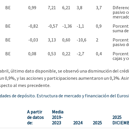
BE
0,99
7,21
6,21
3,8
3,7
Diferenci
pasivo c
mercado
BE
-0,82
-0,57
-1,36
-1,1
0,9
Porcenta
suma de 
BE
-0,03
3,13
0,60
-10,6
2
Porcenta
pasivo d
BE
0,08
0,53
0,22
-2,7
0,4
Porcenta
cajas y 
abril, último dato disponible, se observó una disminución del crédi
un 0,9%, y las acciones y participaciones aumentaron un 0,3%. Asi
specto al mes precedente.
idades de depósito. Estructura de mercado y financiación del Euro
A partir
Media
de datos
2019-
2025
de:
2023
2024
2025
DICIEM