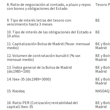
8. Ratio de negociación al contado, a plazo y repos
Tesoro P
con bonos y obligaciones del Estado
9. Tipo de interés letras del tesoro con
BE
vencimiento hasta 3 meses
10. Tipo de interés de las obligaciones del Estado a
BE
10 años
11. Capitalización Bolsa de Madrid (%var. mensual
BE y Bol
medio)
Madrid
12. Volumen de contratación bursátil (% var.
BE y Bol
mensual medio)
Madrid
13. Índice general de la Bolsa de Madrid
BE y Bol
(dic1985=100)
Madrid
14. Ibex-35 (dic1989=3000)
BE y Bol
Madrid
15. Nasdaq
NASDAQ
16. Ratio PER (Cotización/rentabilidad del
BE y Bol
capital) Ibex-35
Madrid