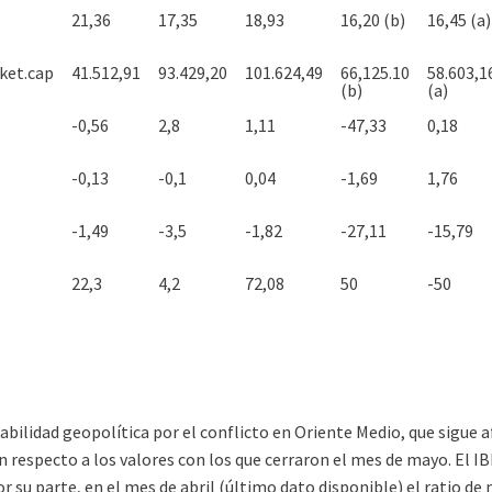
21,36
17,35
18,93
16,20 (b)
16,45 (a)
ket.cap
41.512,91
93.429,20
101.624,49
66,125.10
58.603,1
(b)
(a)
-0,56
2,8
1,11
-47,33
0,18
-0,13
-0,1
0,04
-1,69
1,76
-1,49
-3,5
-1,82
-27,11
-15,79
22,3
4,2
72,08
50
-50
tabilidad geopolítica por el conflicto en Oriente Medio, que sigue 
respecto a los valores con los que cerraron el mes de mayo. El IBEX
or su parte, en el mes de abril (último dato disponible) el ratio de