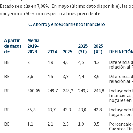
 Estado se sitúa en 7,08%. En mayo (último dato disponible), las
sminuyeron un 50% con respecto al mes precedente.
C. Ahorro y endeudamiento financiero
A partir
Media
de datos
2019-
2025
2025
de:
2023
2024
2025
(3T)
(4T)
DEFINICIÓN
BE
2
4,9
4,6
4,5
4,2
Diferencia d
relación al
BE
3,6
4,5
3,8
4,4
3,6
Diferencia d
relación al
BE
300,05
249,7
248,2
249,2
244,8
Incluyendo 
financieras 
hogares en 
BE
55,8
43,7
43,3
43,0
42,8
Incluyendo h
hogares en 
BE
1,1
2,1
2,5
1,9
3,5
Porcentaje d
Cuentas Fin