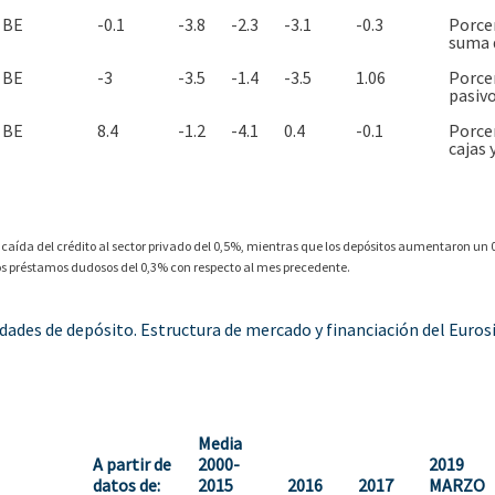
BE
-0.1
-3.8
-2.3
-3.1
-0.3
Porcen
suma d
BE
-3
-3.5
-1.4
-3.5
1.06
Porcen
pasivo
BE
8.4
-1.2
-4.1
0.4
-0.1
Porcen
cajas 
caída del crédito al sector privado del 0,5%, mientras que los depósitos aumentaron un 
los préstamos dudosos del 0,3% con respecto al mes precedente.
idades de depósito. Estructura de mercado y financiación del Euro
Media
A partir de
2000-
2019
datos de:
2015
2016
2017
MARZO