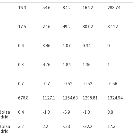
16.3
54.6
84.2
164.2
288.74
17.5
27.6
49.2
80.02
87.22
0.4
3.46
1.07
0.34
0
0.3
4.76
1.84
1.36
1
0.7
-0.7
-0.52
-0.52
-0.56
676.8
1127.1
1164.63
1298.81
1324.94
Bolsa
0.4
-1.3
-5.9
-1.3
3.8
drid
Bolsa
3.2
2.2
-5.3
-32.2
17.3
drid