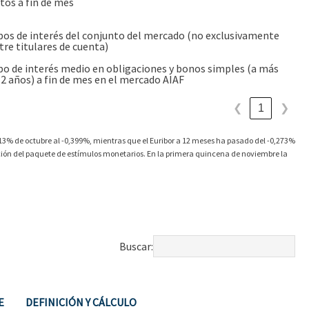
tos a fin de mes
pos de interés del conjunto del mercado (no exclusivamente
tre titulares de cuenta)
po de interés medio en obligaciones y bonos simples (a más
 2 años) a fin de mes en el mercado AIAF
1
❮
❯
413% de octubre al -0,399%, mientras que el Euribor a 12 meses ha pasado del -0,273%
ción del paquete de estímulos monetarios. En la primera quincena de noviembre la
Buscar:
E
DEFINICIÓN Y CÁLCULO