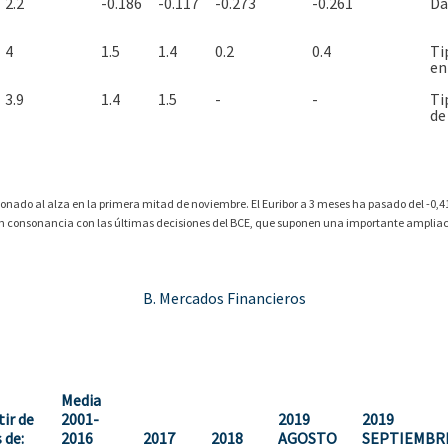
2.2
-0.186
-0.117
-0.273
-0.261
Da
4
1.5
1.4
0.2
0.4
Ti
en
3.9
1.4
1.5
-
-
Ti
de
ionado al alza en la primera mitad de noviembre. El Euribor a 3 meses ha pasado del -0,
, en consonancia con las últimas decisiones del BCE, que suponen una importante amplia
B. Mercados Financieros
Media
tir de
2001-
2019
2019
 de:
2016
2017
2018
AGOSTO
SEPTIEMBR