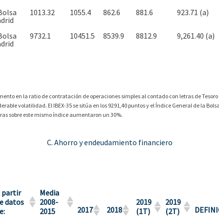
Bolsa
1013.32
1055.4
862.6
881.6
923.71 (a)
drid
Bolsa
9732.1
10451.5
8539.9
8812.9
9,261.40 (a)
drid
nto en la ratio de contratación de operaciones simples al contado con letras de Tesoro (
able volatilidad. El IBEX-35 se sitúa en los 9291,40 puntos y el Índice General de la Bol
ieras sobre este mismo índice aumentaron un 30%.
C. Ahorro y endeudamiento financiero
 partir
Media
e datos
2008-
2019
2019
2017
2018
DEFINI
e:
2015
(1T)
(2T)