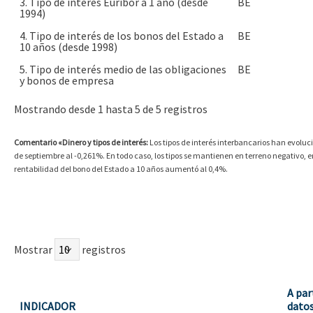
3. Tipo de interés Euribor a 1 año (desde
BE
1994)
4. Tipo de interés de los bonos del Estado a
BE
10 años (desde 1998)
5. Tipo de interés medio de las obligaciones
BE
y bonos de empresa
Mostrando desde 1 hasta 5 de 5 registros
Comentario «Dinero y tipos de interés:
Los tipos de interés interbancarios han evoluc
de septiembre al -0,261%. En todo caso, los tipos se mantienen en terreno negativo
rentabilidad del bono del Estado a 10 años aumentó al 0,4%.
Mostrar
registros
A par
INDICADOR
datos