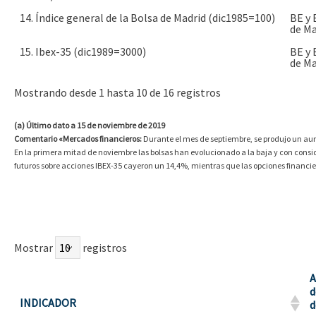
14. Índice general de la Bolsa de Madrid (dic1985=100)
BE y 
de Ma
15. Ibex-35 (dic1989=3000)
BE y 
de Ma
Mostrando desde 1 hasta 10 de 16 registros
(a) Último dato a 15 de noviembre de 2019
Comentario «Mercados financieros:
Durante el mes de septiembre, se produjo un aume
En la primera mitad de noviembre las bolsas han evolucionado a la baja y con consider
futuros sobre acciones IBEX-35 cayeron un 14,4%, mientras que las opciones financ
Mostrar
registros
A
d
INDICADOR
d