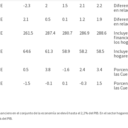
BE
-2.3
2
1.5
2.1
2.2
Diferen
en rela
BE
2.1
0.5
0.1
1.2
1.9
Diferen
en rela
BE
261.5
287.4
280.7
286.9
288.6
Incluye
financi
los hog
BE
64.6
61.3
58.9
58.2
58.5
Incluye
hogares
BE
0.5
3.8
-1.6
2.4
3.4
Porcent
las Cue
BE
-1.5
-0.1
0.1
-0.3
1.5
Porcent
las Cue
anciero en el conjunto de la economía se elevó hasta el 2,2% del PIB. En el sector hogares
 del PIB.