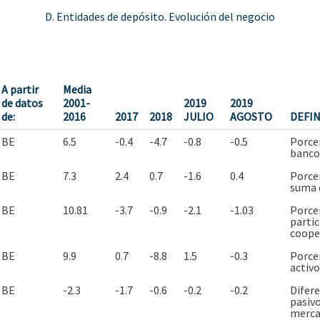
D. Entidades de depósito. Evolución del negocio
A partir
Media
de datos
2001-
2019
2019
de:
2016
2017
2018
JULIO
AGOSTO
DEFIN
BE
6.5
-0.4
-4.7
-0.8
-0.5
Porcen
bancos
BE
7.3
2.4
0.7
-1.6
0.4
Porcen
suma d
BE
10.81
-3.7
-0.9
-2.1
-1.03
Porcen
partic
cooper
BE
9.9
0.7
-8.8
1.5
-0.3
Porcen
activo
BE
-2.3
-1.7
-0.6
-0.2
-0.2
Difere
pasivo
merca