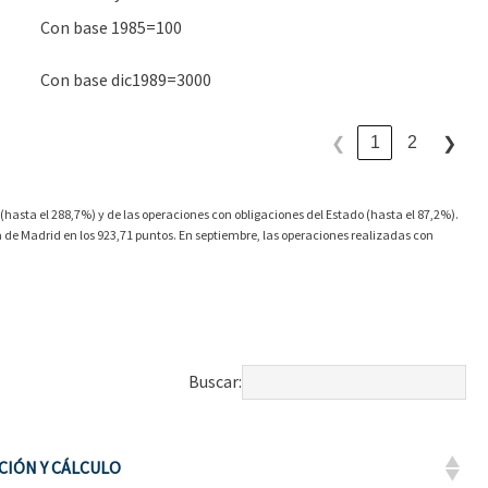
Con base 1985=100
Con base dic1989=3000
1
2
❮
❯
hasta el 288,7%) y de las operaciones con obligaciones del Estado (hasta el 87,2%).
sa de Madrid en los 923,71 puntos. En septiembre, las operaciones realizadas con
Buscar:
CIÓN Y CÁLCULO