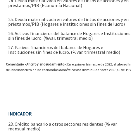
24. Deuda materializada en valores distintos de acciones y en
préstamos/PIB (Economía Nacional)
25. Deuda materializada en valores distintos de acciones y en
préstamos/PIB (Hogares e instituciones sin fines de lucro)
26. Activos financieros del balance de Hogares e Instituciones
sin fines de lucro. (%var. trimestral medio)
27. Pasivos financieros del balance de Hogares e
Instituciones sin fines de lucro. (%var. trimestral medio)
Comentario «Ahorro y endeudamiento»:
En el primer trimestre de 2022, el ahorro f
deuda financiera de las economías domésticas ha disminuido hasta el 57,40 del PIB
INDICADOR
28. Crédito bancario a otros sectores residentes (% var.
mensual medio)