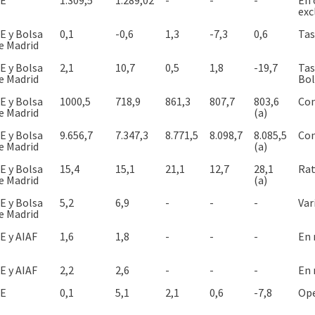
E
1.309,5
1.289,02
-
-
-
En 
exc
E y Bolsa
0,1
-0,6
1,3
-7,3
0,6
Tas
e Madrid
E y Bolsa
2,1
10,7
0,5
1,8
-19,7
Tas
e Madrid
Bol
E y Bolsa
1000,5
718,9
861,3
807,7
803,6
Con
e Madrid
(a)
E y Bolsa
9.656,7
7.347,3
8.771,5
8.098,7
8.085,5
Con
e Madrid
(a)
E y Bolsa
15,4
15,1
21,1
12,7
28,1
Rat
e Madrid
(a)
E y Bolsa
5,2
6,9
-
-
-
Var
e Madrid
E y AIAF
1,6
1,8
-
-
-
En 
E y AIAF
2,2
2,6
-
-
-
En 
E
0,1
5,1
2,1
0,6
-7,8
Ope