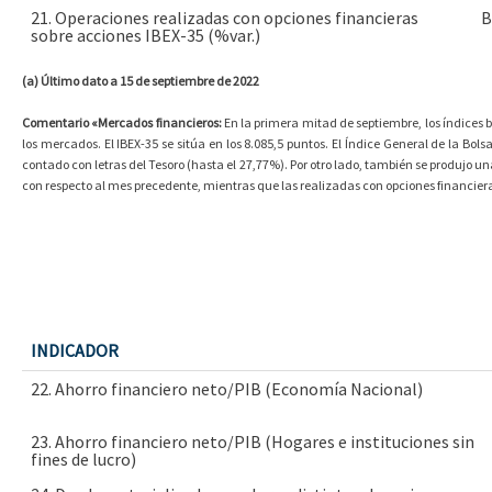
21. Operaciones realizadas con opciones financieras
B
sobre acciones IBEX-35 (%var.)
(a) Último dato a 15 de septiembre de 2022
Comentario «Mercados financieros:
En la primera mitad de septiembre, los índices 
los mercados. El IBEX-35 se sitúa en los 8.085,5 puntos. El Índice General de la Bol
contado con letras del Tesoro (hasta el 27,77%). Por otro lado, también se produjo u
con respecto al mes precedente, mientras que las realizadas con opciones financier
INDICADOR
22. Ahorro financiero neto/PIB (Economía Nacional)
23. Ahorro financiero neto/PIB (Hogares e instituciones sin
fines de lucro)