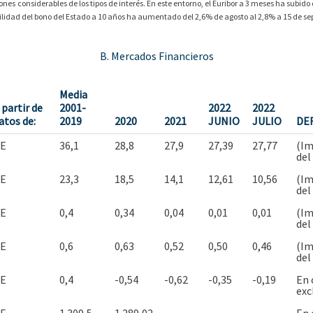
s considerables de los tipos de interés. En este entorno, el Euribor a 3 meses ha subido
lidad del bono del Estado a 10 años ha aumentado del 2,6% de agosto al 2,8% a 15 de se
B. Mercados Financieros
Media
 partir de
2001-
2022
2022
atos de:
2019
2020
2021
JUNIO
JULIO
DE
E
36,1
28,8
27,9
27,39
27,77
(Im
del
E
23,3
18,5
14,1
12,61
10,56
(Im
del
E
0,4
0,34
0,04
0,01
0,01
(Im
del
E
0,6
0,63
0,52
0,50
0,46
(Im
del
E
0,4
-0,54
-0,62
-0,35
-0,19
En 
exc