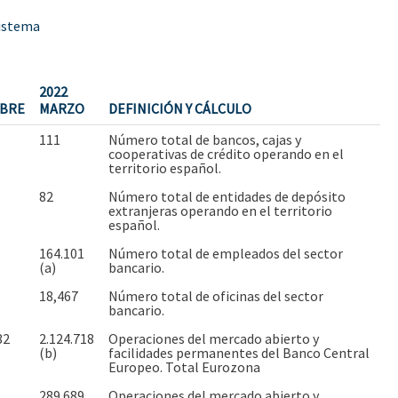
sistema
2022
MBRE
MARZO
DEFINICIÓN Y CÁLCULO
111
Número total de bancos, cajas y
cooperativas de crédito operando en el
territorio español.
82
Número total de entidades de depósito
extranjeras operando en el territorio
español.
1
164.101
Número total de empleados del sector
(a)
bancario.
18,467
Número total de oficinas del sector
bancario.
32
2.124.718
Operaciones del mercado abierto y
(b)
facilidades permanentes del Banco Central
Europeo. Total Eurozona
5
289.689
Operaciones del mercado abierto y