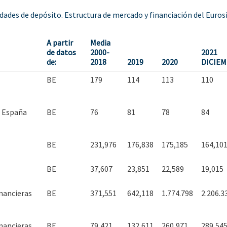
idades de depósito. Estructura de mercado y financiación del Euro
A partir
Media
de datos
2000-
2021
de:
2018
2019
2020
DICIE
BE
179
114
113
110
n España
BE
76
81
78
84
BE
231,976
176,838
175,185
164,10
BE
37,607
23,851
22,589
19,015
inancieras
BE
371,551
642,118
1.774.798
2.206.3
inancieras
BE
79,421
132,611
260,971
289,54