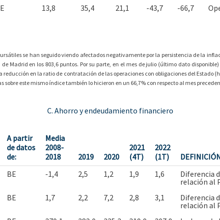
E
13,8
35,4
21,1
-43,7
-66,7
Ope
bursátiles se han seguido viendo afectados negativamente por la persistencia de la infla
sa de Madrid en los 803,6 puntos. Por su parte, en el mes de julio (último dato disponibl
na reducción en la ratio de contratación de las operaciones con obligaciones del Estado 
as sobre este mismo índice también lo hicieron en un 66,7% con respecto al mes preceden
C. Ahorro y endeudamiento financiero
A partir
Media
de datos
2008-
2021
2022
de:
2018
2019
2020
(4T)
(1T)
DEFINICIÓN
BE
-1,4
2,5
1,2
1,9
1,6
Diferencia d
relación al
BE
1,7
2,2
7,2
2,8
3,1
Diferencia d
relación al