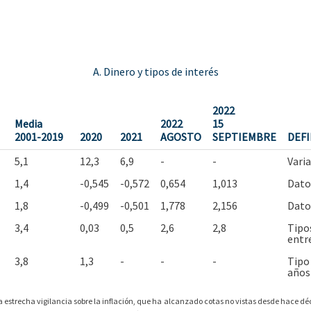
A. Dinero y tipos de interés
2022
Media
2022
15
2001-2019
2020
2021
AGOSTO
SEPTIEMBRE
DEFI
5,1
12,3
6,9
-
-
Vari
1,4
-0,545
-0,572
0,654
1,013
Datos
1,8
-0,499
-0,501
1,778
2,156
Datos
3,4
0,03
0,5
2,6
2,8
Tipo
entre
3,8
1,3
-
-
-
Tipo
años
estrecha vigilancia sobre la inflación, que ha alcanzado cotas no vistas desde hace d