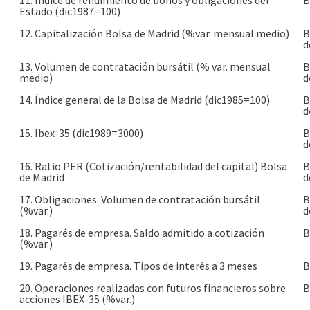
11. Índice de rendimiento de bonos y obligaciones del
B
Estado (dic1987=100)
12. Capitalización Bolsa de Madrid (%var. mensual medio)
B
d
13. Volumen de contratación bursátil (% var. mensual
B
medio)
d
14. Índice general de la Bolsa de Madrid (dic1985=100)
B
d
15. Ibex-35 (dic1989=3000)
B
d
16. Ratio PER (Cotización/rentabilidad del capital) Bolsa
B
de Madrid
d
17. Obligaciones. Volumen de contratación bursátil
B
(%var.)
d
18. Pagarés de empresa. Saldo admitido a cotización
B
(%var.)
19. Pagarés de empresa. Tipos de interés a 3 meses
B
20. Operaciones realizadas con futuros financieros sobre
B
acciones IBEX-35 (%var.)