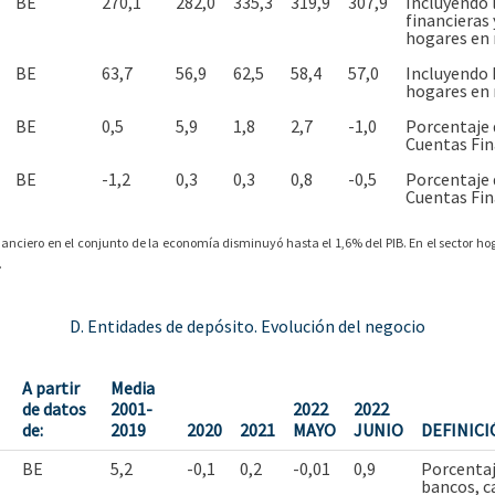
BE
270,1
282,0
335,3
319,9
307,9
Incluyendo 
financieras 
hogares en 
BE
63,7
56,9
62,5
58,4
57,0
Incluyendo h
hogares en 
BE
0,5
5,9
1,8
2,7
-1,0
Porcentaje d
Cuentas Fin
BE
-1,2
0,3
0,3
0,8
-0,5
Porcentaje d
Cuentas Fin
inanciero en el conjunto de la economía disminuyó hasta el 1,6% del PIB. En el sector hog
.
D. Entidades de depósito. Evolución del negocio
A partir
Media
de datos
2001-
2022
2022
de:
2019
2020
2021
MAYO
JUNIO
DEFINICI
BE
5,2
-0,1
0,2
-0,01
0,9
Porcentaje
bancos, ca