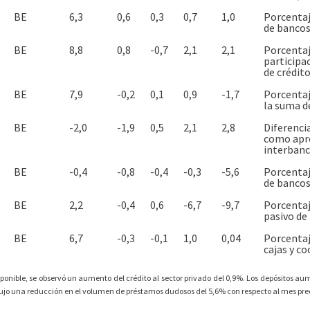
BE
6,3
0,6
0,3
0,7
1,0
Porcentaj
de bancos,
BE
8,8
0,8
-0,7
2,1
2,1
Porcentaje
participa
de crédito
BE
7,9
-0,2
0,1
0,9
-1,7
Porcentaje
la suma de
BE
-2,0
-1,9
0,5
2,1
2,8
Diferencia
como apro
interbanc
BE
-0,4
-0,8
-0,4
-0,3
-5,6
Porcentaje
de bancos,
BE
2,2
-0,4
0,6
-6,7
-9,7
Porcentaj
pasivo de 
BE
6,7
-0,3
-0,1
1,0
0,04
Porcentaj
cajas y co
sponible, se observó un aumento del crédito al sector privado del 0,9%. Los depósitos a
ujo una reducción en el volumen de préstamos dudosos del 5,6% con respecto al mes pr