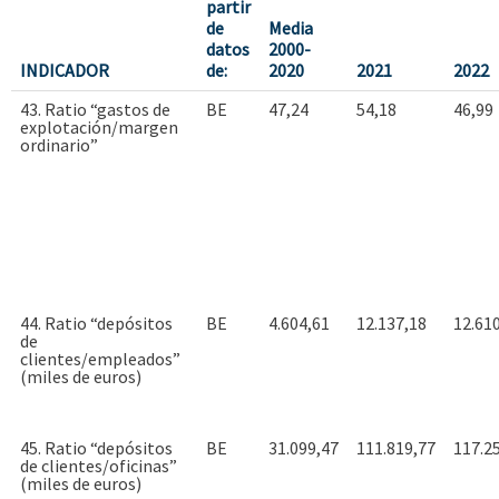
partir
de
Media
datos
2000-
INDICADOR
de:
2020
2021
2022
43. Ratio “gastos de
BE
47,24
54,18
46,99
explotación/margen
ordinario”
44. Ratio “depósitos
BE
4.604,61
12.137,18
12.61
de
clientes/empleados”
(miles de euros)
45. Ratio “depósitos
BE
31.099,47
111.819,77
117.2
de clientes/oficinas”
(miles de euros)