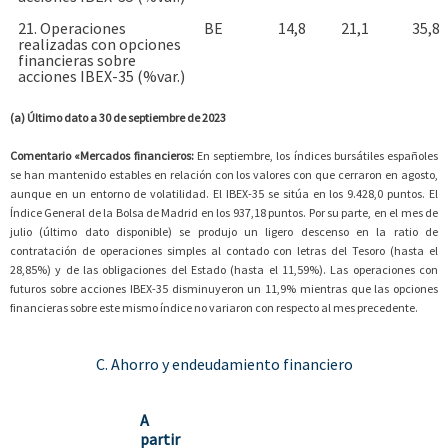
21. Operaciones
BE
14,8
21,1
35,8
realizadas con opciones
financieras sobre
acciones IBEX-35 (%var.)
(a) Último dato a 30 de septiembre de 2023
Comentario «Mercados financieros:
En septiembre, los índices bursátiles españoles
se han mantenido estables en relación con los valores con que cerraron en agosto,
aunque en un entorno de volatilidad. El IBEX-35 se sitúa en los 9.428,0 puntos. El
Índice General de la Bolsa de Madrid en los 937,18 puntos. Por su parte, en el mes de
julio (último dato disponible) se produjo un ligero descenso en la ratio de
contratación de operaciones simples al contado con letras del Tesoro (hasta el
28,85%) y de las obligaciones del Estado (hasta el 11,59%). Las operaciones con
futuros sobre acciones IBEX-35 disminuyeron un 11,9% mientras que las opciones
financieras sobre este mismo índice no variaron con respecto al mes precedente.
C. Ahorro y endeudamiento financiero
A
partir