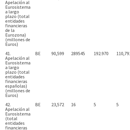
Apelación al
Eurosistema
a largo
plazo (total
entidades
financieras
de la
Eurozona)
(millones de
Euros)
41.
BE
90,599
289545
192.970
110,79
Apelación al
Eurosistema
a largo
plazo (total
entidades
financieras
españolas)
(millones de
Euros)
42.
BE
23,572
16
5
5
Apelación al
Eurosistema
(total
entidades
financieras