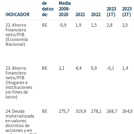
de
Media
datos
2008-
2023
2023
INDICADOR
de:
2020
2021
2022
(1T)
(2T)
22. Ahorro
BE
-0,9
1,9
1,5
2,8
2,5
financiero
neto/PIB
(Economía
Nacional)
23. Ahorro
BE
2,1
4,4
0,9
-0,1
1,4
financiero
neto/PIB
(Hogares e
instituciones
sin fines de
lucro)
24. Deuda
BE
275,7
319,9
278,1
268,7
264,0
materializada
en valores
distintos de
acciones y en