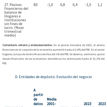
27. Pasivos
BE
-1,0
0,8
0,4
-1,5
1,1
financieros del
balance de
Hogares e
Instituciones
sin fines de
lucro. (%var.
trimestral
medio)
Comentario «Ahorro y endeudamiento»:
En el primer trimestre de 2023, el ahorro
financiero en el conjunto de la economía aumentó hasta el 2,6% del PIB. En el sector
hogares, la tasa de ahorro financiero fue del 1% del PIB. Se observa, asimismo, que la
deuda financiera de las economías domésticas ha disminuido hasta el 51,1% del
PIB.
D. Entidades de depósito. Evolución del negocio
A
partir
de
Media
datos
2001-
2023
2023