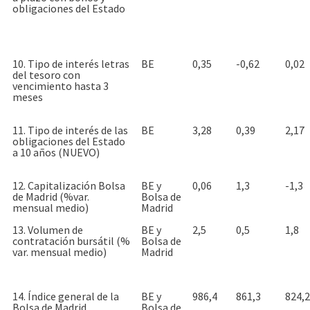
obligaciones del Estado
10. Tipo de interés letras
BE
0,35
-0,62
0,02
del tesoro con
vencimiento hasta 3
meses
11. Tipo de interés de las
BE
3,28
0,39
2,17
obligaciones del Estado
a 10 años (NUEVO)
12. Capitalización Bolsa
BE y
0,06
1,3
-1,3
de Madrid (%var.
Bolsa de
mensual medio)
Madrid
13. Volumen de
BE y
2,5
0,5
1,8
contratación bursátil (%
Bolsa de
var. mensual medio)
Madrid
14. Índice general de la
BE y
986,4
861,3
824,2
Bolsa de Madrid
Bolsa de