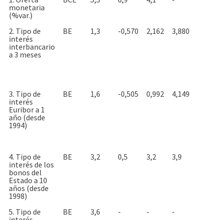
monetaria
(%var.)
2. Tipo de
BE
1,3
-0,570
2,162
3,880
interés
interbancario
a 3 meses
3. Tipo de
BE
1,6
-0,505
0,992
4,149
interés
Euribor a 1
año (desde
1994)
4. Tipo de
BE
3,2
0,5
3,2
3,9
interés de los
bonos del
Estado a 10
años (desde
1998)
5. Tipo de
BE
3,6
-
-
-
interés