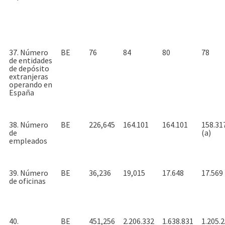
37. Número
BE
76
84
80
78
de entidades
de depósito
extranjeras
operando en
España
38. Número
BE
226,645
164.101
164.101
158.31
de
(a)
empleados
39. Número
BE
36,236
19,015
17.648
17.569
de oficinas
40.
BE
451,256
2.206.332
1.638.831
1.205.