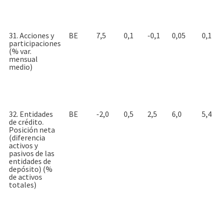
31. Acciones y
BE
7,5
0,1
-0,1
0,05
0,1
participaciones
(% var.
mensual
medio)
32. Entidades
BE
-2,0
0,5
2,5
6,0
5,4
de crédito.
Posición neta
(diferencia
activos y
pasivos de las
entidades de
depósito) (%
de activos
totales)