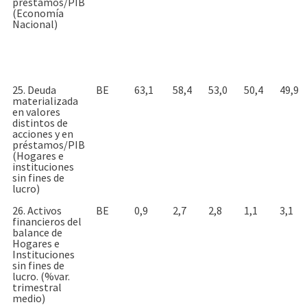
préstamos/PIB
(Economía
Nacional)
25. Deuda
BE
63,1
58,4
53,0
50,4
49,9
materializada
en valores
distintos de
acciones y en
préstamos/PIB
(Hogares e
instituciones
sin fines de
lucro)
26. Activos
BE
0,9
2,7
2,8
1,1
3,1
financieros del
balance de
Hogares e
Instituciones
sin fines de
lucro. (%var.
trimestral
medio)