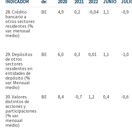
INDICADOR
de:
2020
2021
2022
JUNIO
JULI
28. Crédito
BE
4,9
0,2
-0,04
1,1
-0,9
bancario a
otros sectores
residentes (%
var. mensual
medio)
29. Depósitos
BE
6,0
0,3
0,01
1,1
-1,0
de otros
sectores
residentes en
entidades de
depósito (%
var. Mensual
medio)
30. Valores
BE
8,4
-0,7
1,2
0,4
-0,6
distintos de
acciones y
participaciones
(% var.
mensual
medio)