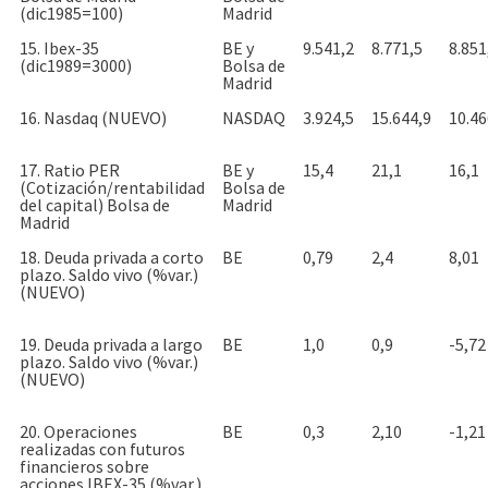
(dic1985=100)
Madrid
15. Ibex-35
BE y
9.541,2
8.771,5
8.851
(dic1989=3000)
Bolsa de
Madrid
16. Nasdaq (NUEVO)
NASDAQ
3.924,5
15.644,9
10.46
17. Ratio PER
BE y
15,4
21,1
16,1
(Cotización/rentabilidad
Bolsa de
del capital) Bolsa de
Madrid
Madrid
18. Deuda privada a corto
BE
0,79
2,4
8,01
plazo. Saldo vivo (%var.)
(NUEVO)
19. Deuda privada a largo
BE
1,0
0,9
-5,72
plazo. Saldo vivo (%var.)
(NUEVO)
20. Operaciones
BE
0,3
2,10
-1,21
realizadas con futuros
financieros sobre
acciones IBEX-35 (%var.)