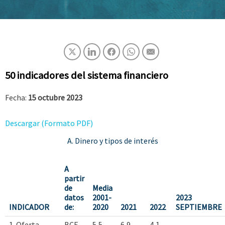
50 indicadores del sistema financiero
Fecha:
15 octubre 2023
Descargar (Formato PDF)
A. Dinero y tipos de interés
A
partir
de
Media
datos
2001-
2023
INDICADOR
de:
2020
2021
2022
SEPTIEMBRE
1. Oferta
BCE
5,5
6,9
4,1
-