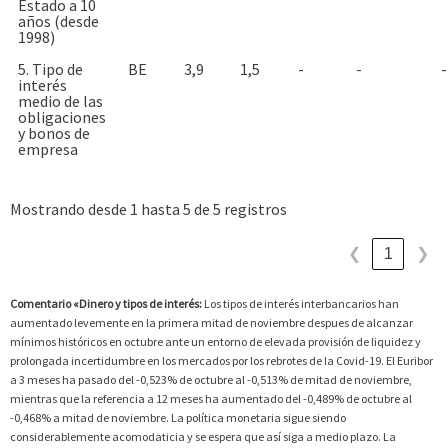
Estado a 10
años (desde
1998)
5. Tipo de
BE
3,9
1,5
-
-
-
interés
medio de las
obligaciones
y bonos de
empresa
Mostrando desde 1 hasta 5 de 5 registros
1
❮
❯
Comentario «Dinero y tipos de interés:
Los tipos de interés interbancarios han
aumentado levemente en la primera mitad de noviembre despues de alcanzar
mínimos históricos en octubre ante un entorno de elevada provisión de liquidez y
prolongada incertidumbre en los mercados por los rebrotes de la Covid-19. El Euribor
a 3 meses ha pasado del -0,523% de octubre al -0,513% de mitad de noviembre,
mientras que la referencia a 12 meses ha aumentado del -0,489% de octubre al
-0,468% a mitad de noviembre. La política monetaria sigue siendo
considerablemente acomodaticia y se espera que así siga a medio plazo. La