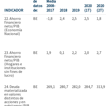
de
Media
datos
2008-
2020
2020
INDICADOR
de:
2017
2018
2019
(1T)
(2T)
22. Ahorro
BE
-1,8
2,4
2,5
2,5
1,8
financiero
neto/PIB
(Economía
Nacional)
23. Ahorro
BE
1,9
0,1
2,2
2,0
2,7
financiero
neto/PIB
(Hogares e
instituciones
sin fines de
lucro)
24. Deuda
BE
269,1
280,7
282,0
284,7
313,9
materializada
en valores
distintos de
acciones y en
préstamos/PIB