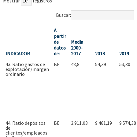
Mostrar
registros
Buscar:
A
partir
de
Media
datos
2000-
INDICADOR
de:
2017
2018
2019
43. Ratio gastos de
BE
48,8
54,39
53,30
explotación/margen
ordinario
44. Ratio depósitos
BE
3.911,03
9.461,19
9.574,38
de
clientes/empleados