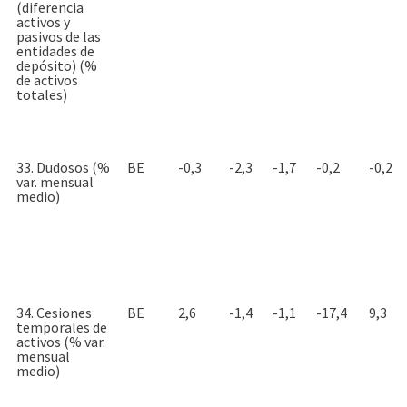
(diferencia
activos y
pasivos de las
entidades de
depósito) (%
de activos
totales)
33. Dudosos (%
BE
-0,3
-2,3
-1,7
-0,2
-0,2
var. mensual
medio)
34. Cesiones
BE
2,6
-1,4
-1,1
-17,4
9,3
temporales de
activos (% var.
mensual
medio)