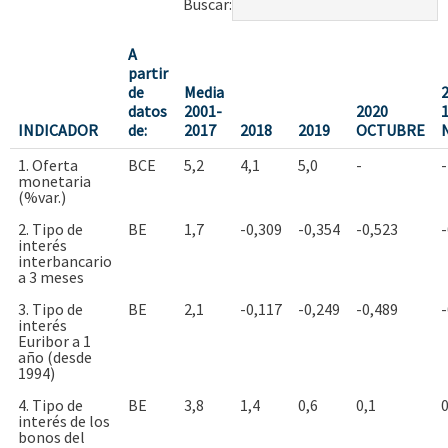
Buscar:
A
partir
de
Media
datos
2001-
2020
INDICADOR
de:
2017
2018
2019
OCTUBRE
1. Oferta
BCE
5,2
4,1
5,0
-
-
monetaria
(%var.)
2. Tipo de
BE
1,7
-0,309
-0,354
-0,523
-
interés
interbancario
a 3 meses
3. Tipo de
BE
2,1
-0,117
-0,249
-0,489
-
interés
Euribor a 1
año (desde
1994)
4. Tipo de
BE
3,8
1,4
0,6
0,1
0
interés de los
bonos del