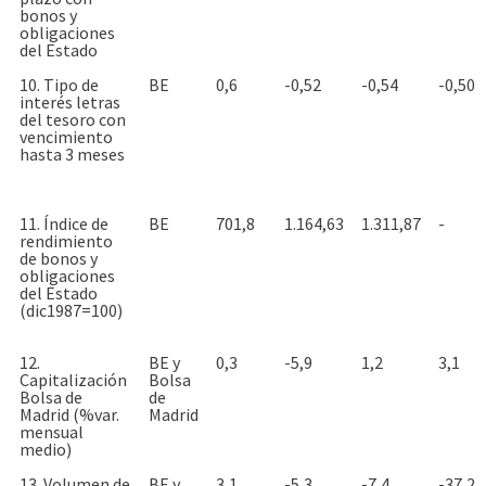
bonos y
obligaciones
del Estado
10. Tipo de
BE
0,6
-0,52
-0,54
-0,50
interés letras
del tesoro con
vencimiento
hasta 3 meses
11. Índice de
BE
701,8
1.164,63
1.311,87
-
rendimiento
de bonos y
obligaciones
del Estado
(dic1987=100)
12.
BE y
0,3
-5,9
1,2
3,1
Capitalización
Bolsa
Bolsa de
de
Madrid (%var.
Madrid
mensual
medio)
13. Volumen de
BE y
3,1
-5,3
-7,4
-37,2