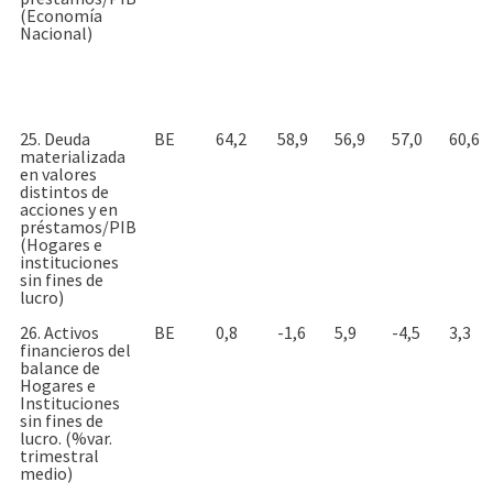
(Economía
Nacional)
25. Deuda
BE
64,2
58,9
56,9
57,0
60,6
materializada
en valores
distintos de
acciones y en
préstamos/PIB
(Hogares e
instituciones
sin fines de
lucro)
26. Activos
BE
0,8
-1,6
5,9
-4,5
3,3
financieros del
balance de
Hogares e
Instituciones
sin fines de
lucro. (%var.
trimestral
medio)