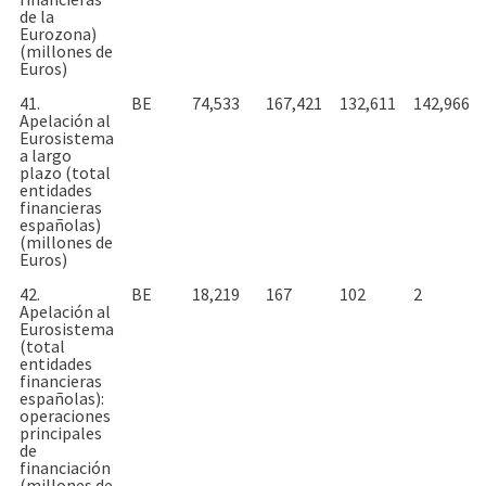
de la
Eurozona)
(millones de
Euros)
41.
BE
74,533
167,421
132,611
142,966
Apelación al
Eurosistema
a largo
plazo (total
entidades
financieras
españolas)
(millones de
Euros)
42.
BE
18,219
167
102
2
Apelación al
Eurosistema
(total
entidades
financieras
españolas):
operaciones
principales
de
financiación
(millones de