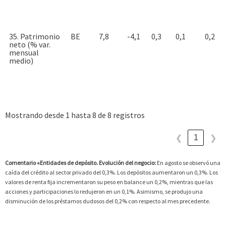
35. Patrimonio
BE
7,8
-4,1
0,3
0,1
0,2
neto (% var.
mensual
medio)
Mostrando desde 1 hasta 8 de 8 registros
1
❮
❯
Comentario «Entidades de depósito. Evolución del negocio:
En agosto se observó una
caída del crédito al sector privado del 0,3%. Los depósitos aumentaron un 0,3%. Los
valores de renta fija incrementaron su peso en balance un 0,2%, mientras que las
acciones y participaciones lo redujeron en un 0,1%. Asimismo, se produjo una
disminución de los préstamos dudosos del 0,2% con respecto al mes precedente.