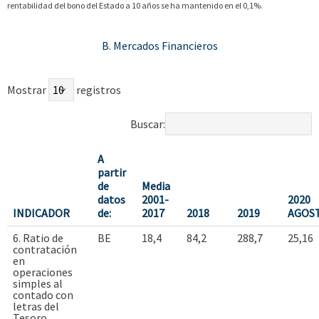
rentabilidad del bono del Estado a 10 años se ha mantenido en el 0,1%.
B. Mercados Financieros
Mostrar
registros
Buscar:
A
partir
de
Media
datos
2001-
2020
INDICADOR
de:
2017
2018
2019
AGOS
6. Ratio de
BE
18,4
84,2
288,7
25,16
contratación
en
operaciones
simples al
contado con
letras del
Tesoro