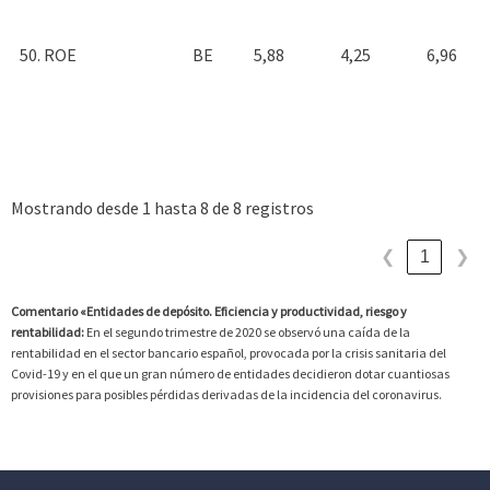
50. ROE
BE
5,88
4,25
6,96
Mostrando desde 1 hasta 8 de 8 registros
1
❮
❯
Comentario «Entidades de depósito. Eficiencia y productividad, riesgo y
rentabilidad:
En el segundo trimestre de 2020 se observó una caída de la
rentabilidad en el sector bancario español, provocada por la crisis sanitaria del
Covid-19 y en el que un gran número de entidades decidieron dotar cuantiosas
provisiones para posibles pérdidas derivadas de la incidencia del coronavirus.