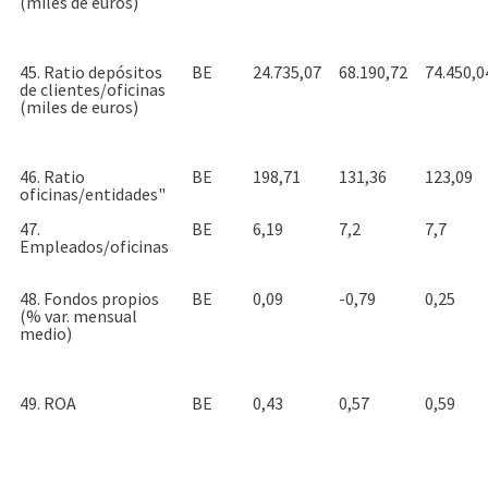
(miles de euros)
45. Ratio depósitos
BE
24.735,07
68.190,72
74.450,0
de clientes/oficinas
(miles de euros)
46. Ratio
BE
198,71
131,36
123,09
oficinas/entidades"
47.
BE
6,19
7,2
7,7
Empleados/oficinas
48. Fondos propios
BE
0,09
-0,79
0,25
(% var. mensual
medio)
49. ROA
BE
0,43
0,57
0,59