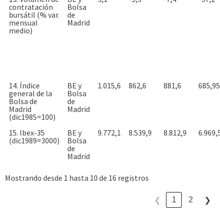
contratación
Bolsa
bursátil (% var.
de
mensual
Madrid
medio)
14. Índice
BE y
1.015,6
862,6
881,6
685,95
general de la
Bolsa
Bolsa de
de
Madrid
Madrid
(dic1985=100)
15. Ibex-35
BE y
9.772,1
8.539,9
8.812,9
6.969,
(dic1989=3000)
Bolsa
de
Madrid
Mostrando desde 1 hasta 10 de 16 registros
1
2
❮
❯