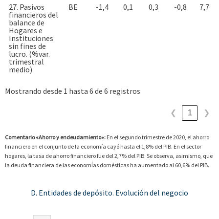
27. Pasivos
BE
-1,4
0,1
0,3
-0,8
7,7
financieros del
balance de
Hogares e
Instituciones
sin fines de
lucro. (%var.
trimestral
medio)
Mostrando desde 1 hasta 6 de 6 registros
1
❮
❯
Comentario «Ahorro y endeudamiento»:
En el segundo trimestre de 2020, el ahorro
financiero en el conjunto de la economía cayó hasta el 1,8% del PIB. En el sector
hogares, la tasa de ahorro financiero fue del 2,7% del PIB. Se observa, asimismo, que
la deuda financiera de las economías domésticas ha aumentado al 60,6% del PIB.
D. Entidades de depósito. Evolución del negocio