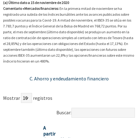
(a) Último dato a 15 de noviembre de 2020
Comentario «Mercados financieros:
En la primera mitad de noviembre se ha
registrado una subida de los índices bursátiles ante los avances publicados sobre
posibles vacunas para la Covid-19. A mitad de noviembre, el IBEX-35 se sitúa en los
7.783,7 puntos y el Índice General de la Bolsa de Madrid en 768,72 puntos. Por su
parte, el mes de septiembre (último dato disponible) se produjo un aumento en la
ratio de contratación de operaciones simples al contado con letras de Tesoro (hasta
el 28,85%) y de las operaciones con obligaciones del Estado (hasta el 17,13%). En
septiembre también (último dato disponible), las operaciones con futuros sobre
acciones IBEX-35 aumentaron un 22,8% y las opciones financieras sobre este mismo
índice lo hicieron en un 480%.
C. Ahorro y endeudamiento financiero
Mostrar
registros
Buscar:
A
partir