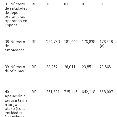
37. Número
BE
76
83
81
81
de entidades
de depósito
extranjeras
operando en
España
38. Número
BE
234,753
181,999
176,838
176.838
de
(a)
empleados
39. Número
BE
38,252
26,011
23,851
23,565
de oficinas
40.
BE
351,891
725,445
642,118
688,007
Apelación al
Eurosistema
a largo
plazo (total
entidades
financieras