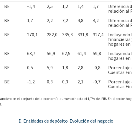
BE
-1,4
2,5
1,2
1,4
1,7
Diferencia d
relación al
BE
1,7
2,2
7,2
4,8
4,2
Diferencia d
relación al
BE
270,1
282,0
335,3
331,8
327,4
Incluyendo 
financieras 
hogares en 
BE
63,7
56,9
62,5
61,4
59,8
Incluyendo h
hogares en 
BE
0,5
5,9
1,8
2,8
-0,8
Porcentaje d
Cuentas Fin
BE
-1,2
0,3
0,3
2,1
-0,7
Porcentaje d
Cuentas Fin
financiero en el conjunto de la economía aumentó hasta el 1,7% del PIB. En el sector hog
B.
D. Entidades de depósito. Evolución del negocio