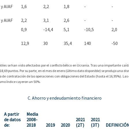
 y AIAF
1,6
2,2
1,8
-
-
 y AIAF
2,2
3,1
2,6
-
-
0,9
-14,4
5,1
-10,5
2,0
12,9
30
35,4
140
-50
iles se han visto afectados por el conflicto bélico en Ucrania. Tras una importante caída
s 818,69 puntos. Por su parte, en el mes de enero (último dato disponible) se produjo una d
io de contratación de las operaciones con obligaciones del Estado (hasta el 16,95%). L
ismo índice cayeron un 50%.
C. Ahorro y endeudamiento financiero
A partir
Media
de datos
2008-
2021
2021
de:
2018
2019
2020
(2T)
(3T)
DEFINICIÓN