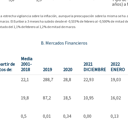
años) a 
estrecha vigilancia sobre la inflación, aunque la preocupación sobre la misma se ha acr
marzo. El Euribor a 3 meses ha subido desde el -0,533% de febrero al -0,500% de mitad 
tado del 1,1% de febrero al 1,2% de mitad de marzo.
B. Mercados Financieros
Media
partir de
2001-
2021
2022
tos de:
2018
2019
2020
DICIEMBRE
ENERO
22,1
288,7
28,8
22,93
19,03
19,8
87,2
18,5
10,95
16,02
0,5
0,01
0,34
0,00
0,13