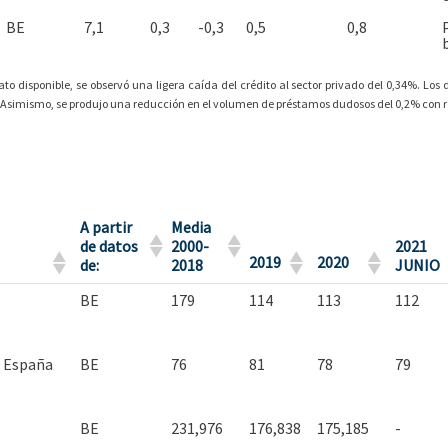
BE
7,1
0,3
-0,3
0,5
0,8
to disponible, se observó una ligera caída del crédito al sector privado del 0,34%. L
%. Asimismo, se produjo una reducción en el volumen de préstamos dudosos del 0,2% con 
A partir
Media
de datos
2000-
2021
2019
2020
de:
2018
JUNIO
BE
179
114
113
112
n España
BE
76
81
78
79
BE
231,976
176,838
175,185
-