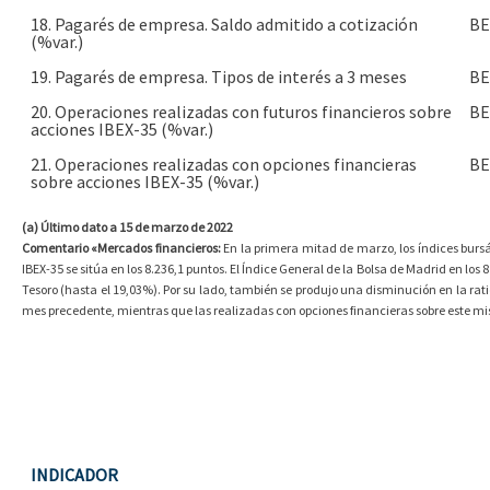
18. Pagarés de empresa. Saldo admitido a cotización
BE
(%var.)
19. Pagarés de empresa. Tipos de interés a 3 meses
BE
20. Operaciones realizadas con futuros financieros sobre
BE
acciones IBEX-35 (%var.)
21. Operaciones realizadas con opciones financieras
BE
sobre acciones IBEX-35 (%var.)
(a) Último dato a 15 de marzo de 2022
Comentario «Mercados financieros:
En la primera mitad de marzo, los índices bursát
IBEX-35 se sitúa en los 8.236,1 puntos. El Índice General de la Bolsa de Madrid en lo
Tesoro (hasta el 19,03%). Por su lado, también se produjo una disminución en la rat
mes precedente, mientras que las realizadas con opciones financieras sobre este m
INDICADOR