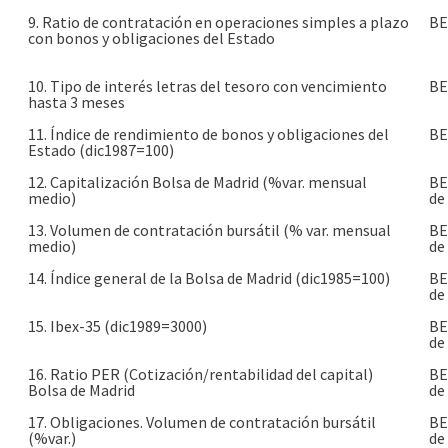
9. Ratio de contratación en operaciones simples a plazo
BE
con bonos y obligaciones del Estado
10. Tipo de interés letras del tesoro con vencimiento
BE
hasta 3 meses
11. Índice de rendimiento de bonos y obligaciones del
BE
Estado (dic1987=100)
12. Capitalización Bolsa de Madrid (%var. mensual
BE
medio)
de
13. Volumen de contratación bursátil (% var. mensual
BE
medio)
de
14. Índice general de la Bolsa de Madrid (dic1985=100)
BE
de
15. Ibex-35 (dic1989=3000)
BE
de
16. Ratio PER (Cotización/rentabilidad del capital)
BE
Bolsa de Madrid
de
17. Obligaciones. Volumen de contratación bursátil
BE
(%var.)
de