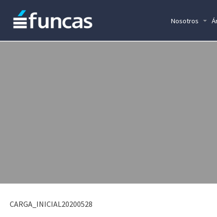
Nosotros
Á
CARGA_INICIAL20200528