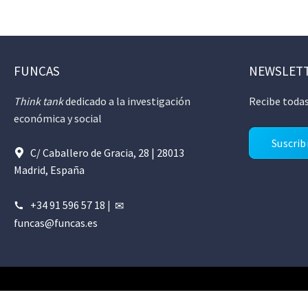
FUNCAS
NEWSLET
Think tank
dedicado a la investigación
Recibe todas
económica y social
Suscrib
C/ Caballero de Gracia, 28 | 28013
Madrid, España
+34 91 596 57 18
|
funcas@funcas.es