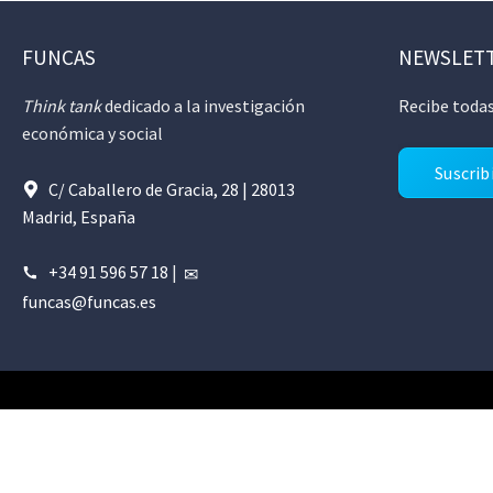
FUNCAS
NEWSLET
Think tank
dedicado a la investigación
Recibe todas
económica y social
Suscrib
C/ Caballero de Gracia, 28 | 28013
Madrid, España
+34 91 596 57 18
|
funcas@funcas.es