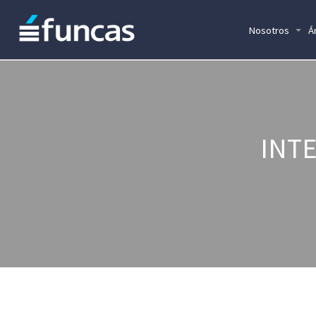
Nosotros
Á
INT