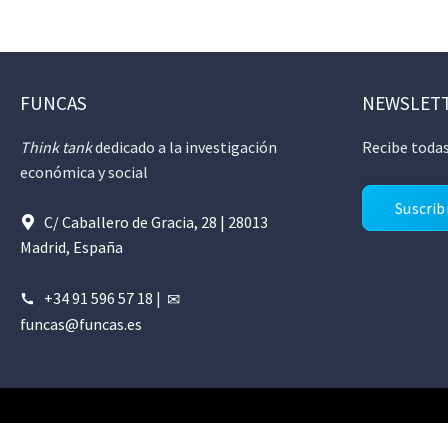
FUNCAS
NEWSLET
Think tank
dedicado a la investigación
Recibe todas
económica y social
Suscrib
C/ Caballero de Gracia, 28 | 28013
Madrid, España
+34 91 596 57 18
|
funcas@funcas.es