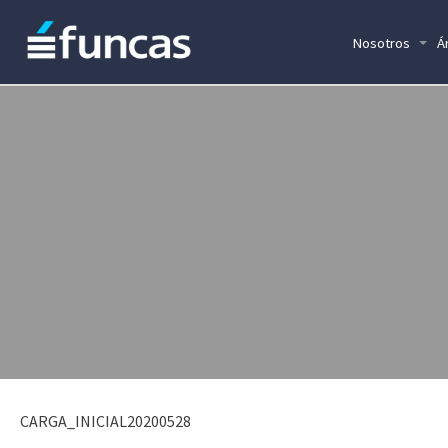
Nosotros
Á
CARGA_INICIAL20200528