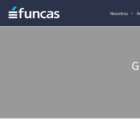
Nosotros
Á
G