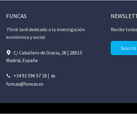
FUNCAS
NEWSLET
Think tank
dedicado a la investigación
Recibe todas
económica y social
Suscrib
C/ Caballero de Gracia, 28 | 28013
Madrid, España
+34 91 596 57 18
|
funcas@funcas.es