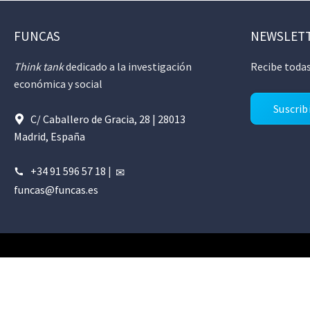
FUNCAS
NEWSLET
Think tank
dedicado a la investigación
Recibe todas
económica y social
Suscrib
C/ Caballero de Gracia, 28 | 28013
Madrid, España
+34 91 596 57 18
|
funcas@funcas.es