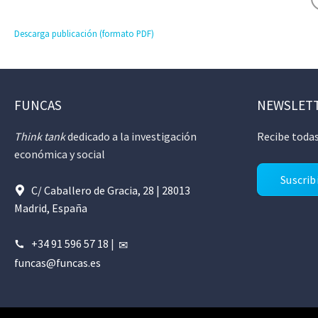
Descarga publicación (formato PDF)
FUNCAS
NEWSLET
Think tank
dedicado a la investigación
Recibe todas
económica y social
Suscrib
C/ Caballero de Gracia, 28 | 28013
Madrid, España
+34 91 596 57 18
|
funcas@funcas.es