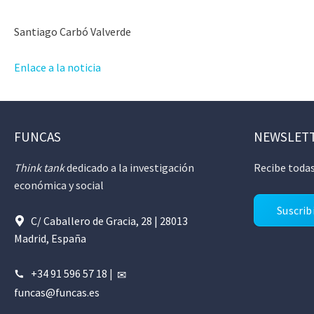
Santiago Carbó Valverde
Enlace a la noticia
FUNCAS
NEWSLET
Think tank
dedicado a la investigación
Recibe todas
económica y social
Suscrib
C/ Caballero de Gracia, 28 | 28013
Madrid, España
+34 91 596 57 18
|
funcas@funcas.es