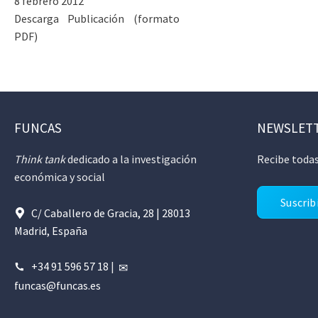
8 febrero 2012
Descarga Publicación (formato
PDF)
FUNCAS
NEWSLET
Think tank
dedicado a la investigación
Recibe todas
económica y social
Suscrib
C/ Caballero de Gracia, 28 | 28013
Madrid, España
+34 91 596 57 18
|
funcas@funcas.es