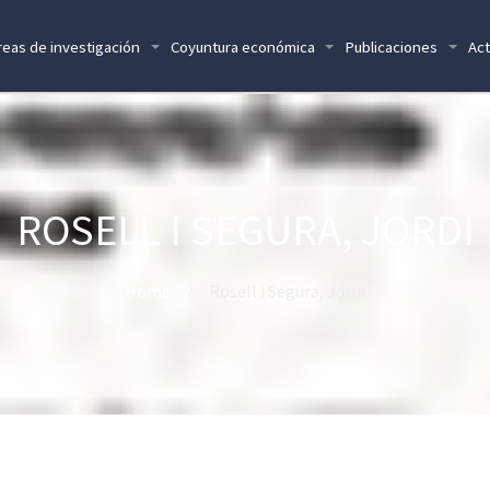
reas de investigación
Coyuntura económica
Publicaciones
Act
ROSELL I SEGURA, JORDI
Home
Rosell i Segura, Jordi