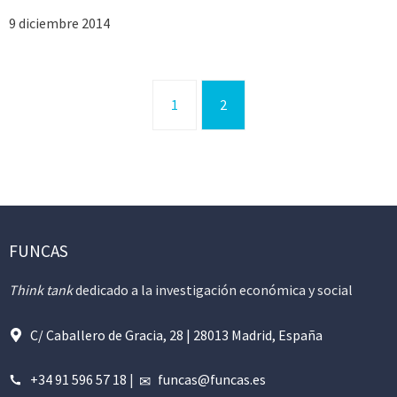
9 diciembre 2014
1
2
FUNCAS
Think tank
dedicado a la investigación económica y social
C/ Caballero de Gracia, 28 | 28013 Madrid, España
+34 91 596 57 18
|
funcas@funcas.es