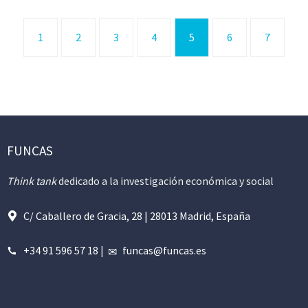
1
2
3
4
5
6
7
FUNCAS
Think tank
dedicado a la investigación económica y social
C/ Caballero de Gracia, 28 | 28013 Madrid, España
+34 91 596 57 18
|
funcas@funcas.es