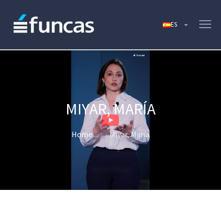
MIYAR, MARÍA
Home
Miyar, María