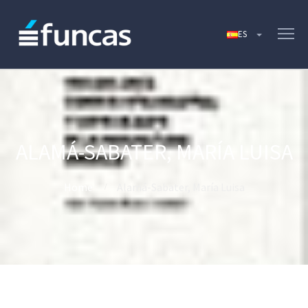
ALAMÁ-SABATER, MARÍA LUISA
Home
Alamá-Sabater, María Luisa