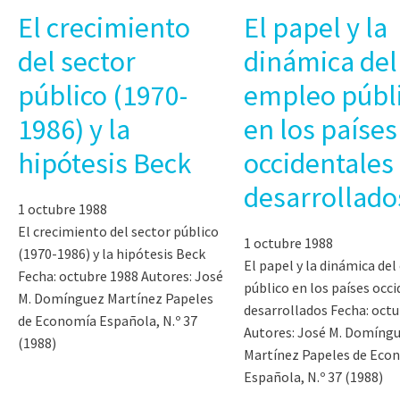
El crecimiento
El papel y la
del sector
dinámica del
público (1970-
empleo públ
1986) y la
en los países
hipótesis Beck
occidentales
desarrollado
1 octubre 1988
El crecimiento del sector público
1 octubre 1988
(1970-1986) y la hipótesis Beck
El papel y la dinámica de
Fecha: octubre 1988 Autores: José
público en los países occ
M. Domínguez Martínez Papeles
desarrollados Fecha: oct
de Economía Española, N.º 37
Autores: José M. Domíng
(1988)
Martínez Papeles de Eco
Española, N.º 37 (1988)