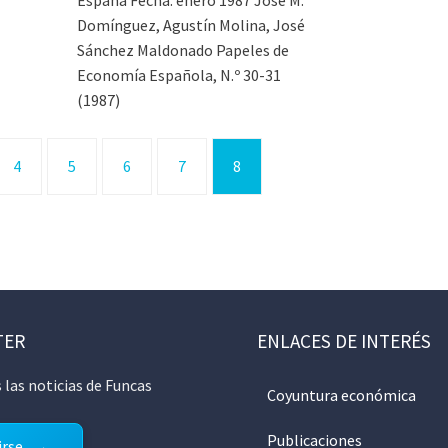
Domínguez, Agustín Molina, José
Sánchez Maldonado Papeles de
Economía Española, N.º 30-31
(1987)
4
5
6
7
8
TER
ENLACES DE INTERÉS
 las noticias de Funcas
Coyuntura económica
Publicaciones
irse