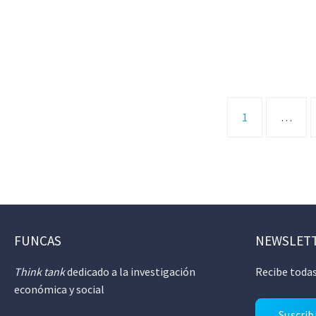
1
…
FUNCAS
NEWSLET
Think tank
dedicado a la investigación
Recibe todas
económica y social
Suscrib