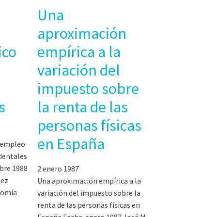
Una
aproximación
ico
empírica a la
variación del
impuesto sobre
s
la renta de las
personas físicas
en España
l empleo
identales
ubre 1988
2 enero 1987
uez
Una aproximación empírica a la
nomía
variación del impuesto sobre la
renta de las personas físicas en
España Fecha: enero 1987 José M.